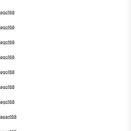
jago168
jago168
jago168
jago168
jago168
jago168
jago168
japan168