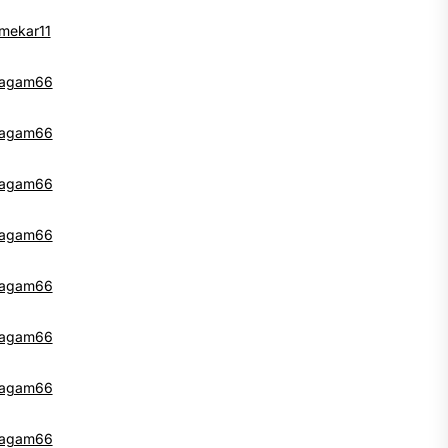
mekar11
agam66
agam66
agam66
agam66
agam66
agam66
agam66
agam66