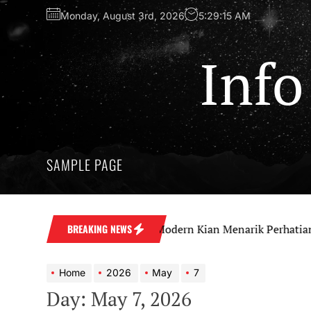
Skip
Monday, August 3rd, 2026
5:29:16 AM
to
the
content
Info
SAMPLE PAGE
Investasi Apartemen Modern Kian Menarik Perhatian
BREAKING NEWS
Home
2026
May
7
Day:
May 7, 2026