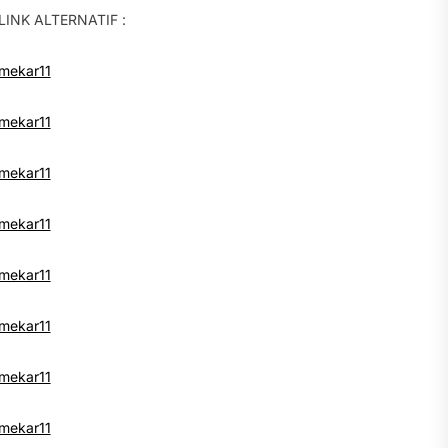
LINK ALTERNATIF :
mekar11
mekar11
mekar11
mekar11
mekar11
mekar11
mekar11
mekar11