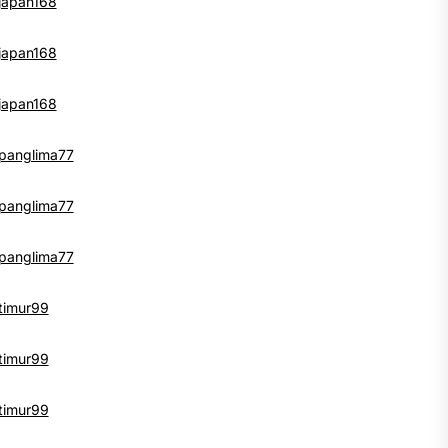
japan168
japan168
japan168
panglima77
panglima77
panglima77
timur99
timur99
timur99