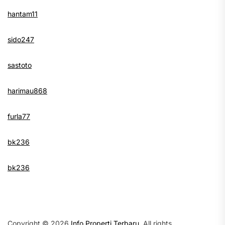
hantam11
sido247
sastoto
harimau868
furla77
bk236
bk236
Copyright © 2026
Info Properti Terbaru.
All rights