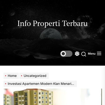
Skip
to
the
content
Info Properti Terbaru
Menu
Switch
color
mode
Home
Uncategorized
Investasi Apartemen Modern Kian Menarik Perhatian