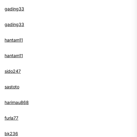
gading33
gading33
hantam11
hantam11
sido247
sastoto
harimau868
furla77
bk236