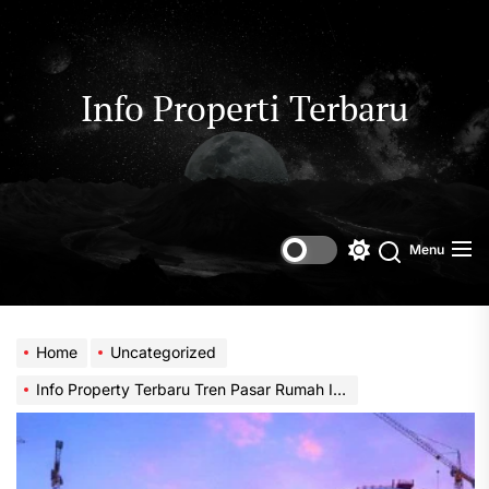
Skip
to
the
content
Info Properti Terbaru
Menu
Switch
color
mode
Home
Uncategorized
Info Property Terbaru Tren Pasar Rumah Investasi 2026