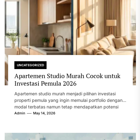
UNCATEGORIZED
Apartemen Studio Murah Cocok untuk
Investasi Pemula 2026
Apartemen studio murah menjadi pilihan investasi
properti pemula yang ingin memulai portfolio dengan
modal terbatas namun tetap mendapatkan potensi
rental...
Admin
May 14, 2026