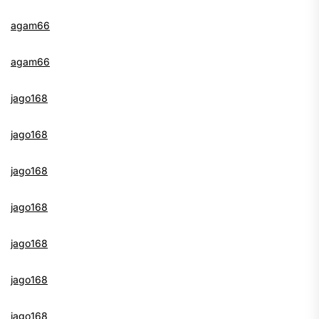
agam66
agam66
jago168
jago168
jago168
jago168
jago168
jago168
jago168