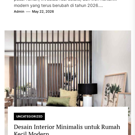
modern yang terus berubah di tahun 2026....
Admin
May 22, 2026
UNCATEGORIZED
Desain Interior Minimalis untuk Rumah
Kecil Modern