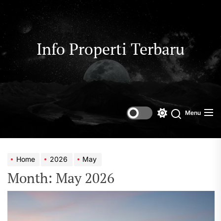
Skip
to
the
content
Info Properti Terbaru
Menu
Switch
color
mode
Home
2026
May
Month:
May 2026