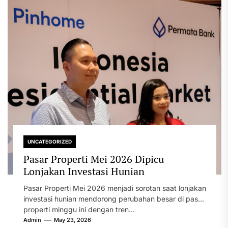
UNCATEGORIZED
Pasar Properti Mei 2026 Dipicu
Lonjakan Investasi Hunian
Pasar Properti Mei 2026 menjadi sorotan saat lonjakan
investasi hunian mendorong perubahan besar di pasar
properti minggu ini dengan tren...
Admin
May 23, 2026