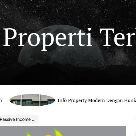
 Properti Te
Info Property Modern Dengan Hunian Nyaman 
e Income yang Stabil