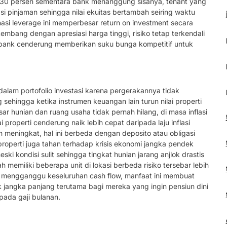
0-30 persen sementara bank menanggung sisanya, tenant yang
pinjaman sehingga nilai ekuitas bertambah seiring waktu
asi leverage ini memperbesar return on investment secara
rkembang dengan apresiasi harga tinggi, risiko tetap terkendali
a bank cenderung memberikan suku bunga kompetitif untuk
 dalam portofolio investasi karena pergerakannya tidak
ehingga ketika instrumen keuangan lain turun nilai properti
ar hunian dan ruang usaha tidak pernah hilang, di masa inflasi
i properti cenderung naik lebih cepat daripada laju inflasi
 meningkat, hal ini berbeda dengan deposito atau obligasi
t, properti juga tahan terhadap krisis ekonomi jangka pendek
ki kondisi sulit sehingga tingkat hunian jarang anjlok drastis
ah memiliki beberapa unit di lokasi berbeda risiko tersebar lebih
g mengganggu keseluruhan cash flow, manfaat ini membuat
uk jangka panjang terutama bagi mereka yang ingin pensiun dini
pada gaji bulanan.