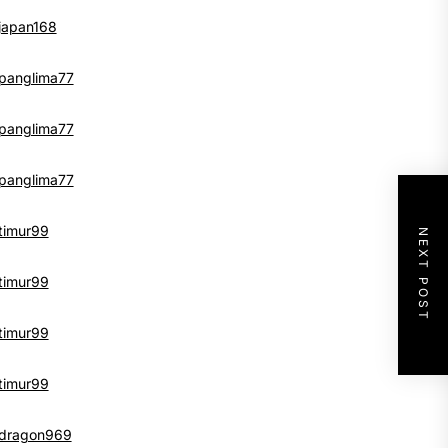
japan168
panglima77
panglima77
panglima77
timur99
NEXT POST
timur99
timur99
timur99
dragon969