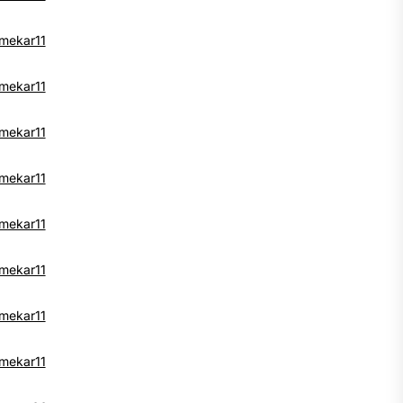
mekar11
mekar11
mekar11
mekar11
mekar11
mekar11
mekar11
mekar11