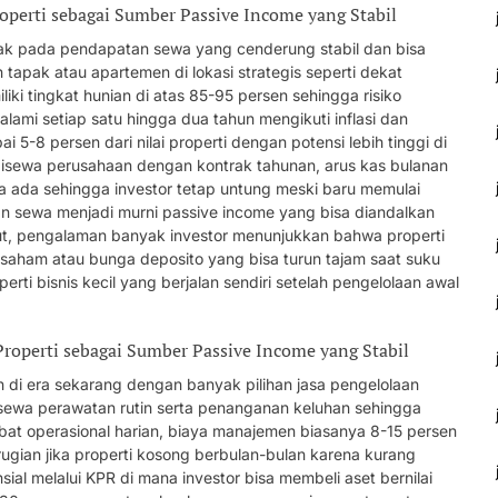
operti sebagai Sumber Passive Income yang Stabil
tak pada pendapatan sewa yang cenderung stabil dan bisa
tapak atau apartemen di lokasi strategis seperti dekat
ki tingkat hunian di atas 85-95 persen sehingga risiko
alami setiap satu hingga dua tahun mengikuti inflasi dan
 5-8 persen dari nilai properti dengan potensi lebih tinggi di
 disewa perusahaan dengan kontrak tahunan, arus kas bulanan
ka ada sehingga investor tetap untung meski baru memulai
n sewa menjadi murni passive income yang bisa diandalkan
njut, pengalaman banyak investor menunjukkan bahwa properti
 saham atau bunga deposito yang bisa turun tajam saat suku
rti bisnis kecil yang berjalan sendiri setelah pengelolaan awal
roperti sebagai Sumber Passive Income yang Stabil
di era sekarang dengan banyak pilihan jasa pengelolaan
sewa perawatan rutin serta penanganan keluhan sehingga
ibat operasional harian, biaya manajemen biasanya 8-15 persen
rugian jika properti kosong berbulan-bulan karena kurang
sial melalui KPR di mana investor bisa membeli aset bernilai