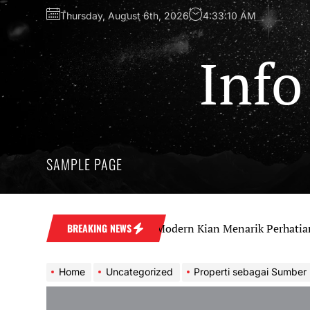
Skip
Thursday, August 6th, 2026
4:33:11 AM
to
the
content
Info
SAMPLE PAGE
Investasi Apartemen Modern Kian Menarik Perhatian
BREAKING NEWS
Home
Uncategorized
Properti sebagai Sumber Passiv