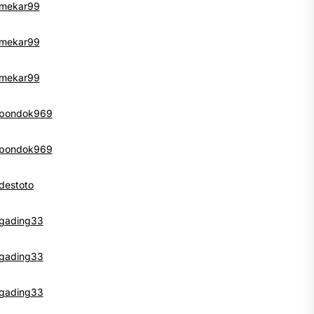
mekar99
mekar99
mekar99
pondok969
pondok969
destoto
gading33
gading33
gading33