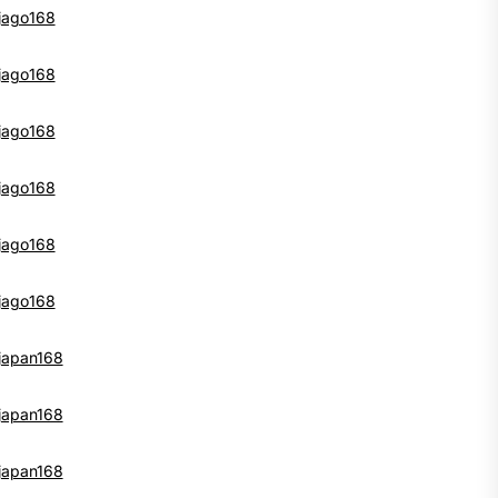
jago168
jago168
jago168
jago168
jago168
jago168
japan168
japan168
japan168