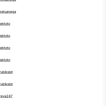
ketuanaga
lektoto
lektoto
lektoto
lektoto
rubikslot
rubikslot
raya247