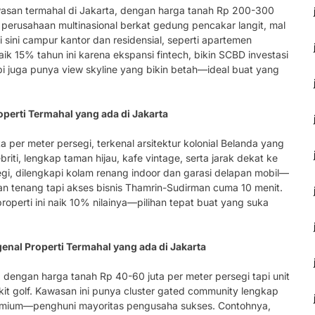
wasan termahal di Jakarta, dengan harga tanah Rp 200-300
t perusahaan multinasional berkat gedung pencakar langit, mal
sini campur kantor dan residensial, seperti apartemen
naik 15% tahun ini karena ekspansi fintech, bikin SCBD investasi
tapi juga punya view skyline yang bikin betah—ideal buat yang
perti Termahal yang ada di Jakarta
per meter persegi, terkenal arsitektur kolonial Belanda yang
briti, lengkap taman hijau, kafe vintage, serta jarak dekat ke
egi, dilengkapi kolam renang indoor dan garasi delapan mobil—
gan tenang tapi akses bisnis Thamrin-Sudirman cuma 10 menit.
properti ini naik 10% nilainya—pilihan tepat buat yang suka
al Properti Termahal yang ada di Jakarta
, dengan harga tanah Rp 40-60 juta per meter persegi tapi unit
kit golf. Kawasan ini punya cluster gated community lengkap
premium—penghuni mayoritas pengusaha sukses. Contohnya,