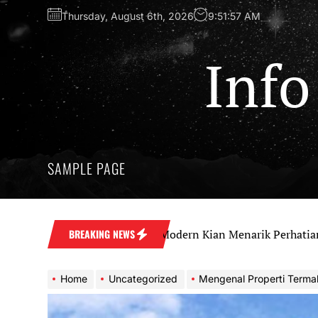
Skip
Thursday, August 6th, 2026
9:51:58 AM
to
the
content
Info
SAMPLE PAGE
Investasi Apartemen Modern Kian Menarik Perhatian
BREAKING NEWS
Home
Uncategorized
Mengenal Properti Termahal y