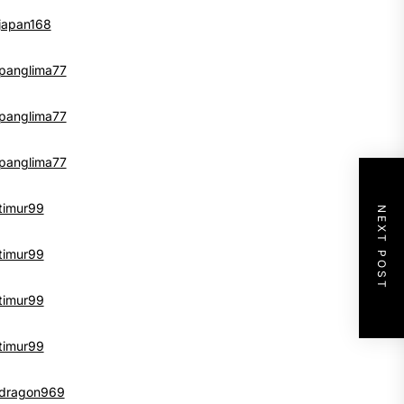
japan168
panglima77
panglima77
panglima77
timur99
NEXT POST
timur99
timur99
timur99
dragon969