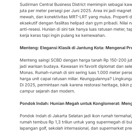
Sudirman Central Business District memimpin sebagai ka
juta per meter persegi per Juni 2025. Area ini jadi magne
mewah, dan konektivitas MRT-LRT yang mulus. Properti di 
eksekutif dengan fasilitas helipad dan gym pribadi. Nilai 
anti-resesi. Hunian di sini tak hanya luas ratusan meter, 
kerja keras tapi ingin pulang ke kemewahan.
Menteng: Elegansi Klasik di Jantung Kota: Mengenal Pro
Menteng saingi SCBD dengan harga tanah Rp 150-200 juta 
jadi warisan budaya. Kawasan ini favorit diplomat dan sele
Monas. Rumah-rumah di sini sering luas 1.000 meter pers
harga unit capai ratusan miliar. Keunggulannya? Lingkun
Di 2025, permintaan naik karena restorasi heritage, bikin 
campur sejarah dan modern.
Pondok Indah: Hunian Megah untuk Konglomerat: Mengen
Pondok Indah di Jakarta Selatan jadi ikon rumah termahal
rumah tembus Rp 1,3 triliun untuk yang supermegah di bu
lapangan golf, sekolah internasional, dan supermarket 