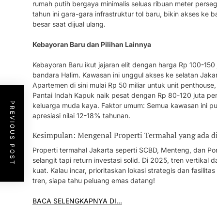
rumah putih bergaya minimalis seluas ribuan meter perse
tahun ini gara-gara infrastruktur tol baru, bikin akses ke b
besar saat dijual ulang.
Kebayoran Baru dan Pilihan Lainnya
Kebayoran Baru ikut jajaran elit dengan harga Rp 100-150
bandara Halim. Kawasan ini unggul akses ke selatan Jakarta
Apartemen di sini mulai Rp 50 miliar untuk unit penthouse, 
Pantai Indah Kapuk naik pesat dengan Rp 80-120 juta pe
PREVIOUS POST
keluarga muda kaya. Faktor umum: Semua kawasan ini pu
apresiasi nilai 12-18% tahunan.
Kesimpulan: Mengenal Properti Termahal yang ada di
Properti termahal Jakarta seperti SCBD, Menteng, dan P
selangit tapi return investasi solid. Di 2025, tren vertika
kuat. Kalau incar, prioritaskan lokasi strategis dan fasilit
tren, siapa tahu peluang emas datang!
BACA SELENGKAPNYA DI…