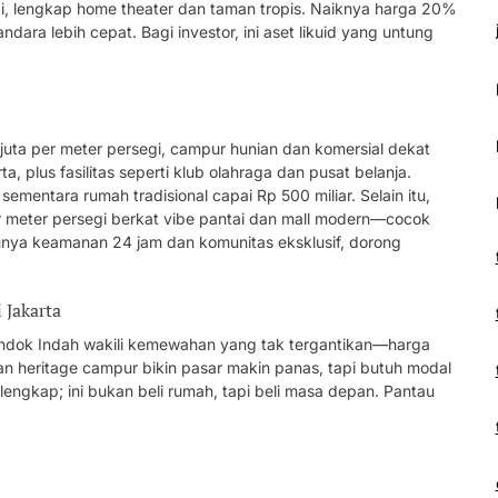
gi, lengkap home theater dan taman tropis. Naiknya harga 20%
andara lebih cepat. Bagi investor, ini aset likuid yang untung
 juta per meter persegi, campur hunian dan komersial dekat
, plus fasilitas seperti klub olahraga dan pusat belanja.
sementara rumah tradisional capai Rp 500 miliar. Selain itu,
r meter persegi berkat vibe pantai dan mall modern—cocok
nya keamanan 24 jam dan komunitas eksklusif, dorong
 Jakarta
ondok Indah wakili kemewahan yang tak tergantikan—harga
l dan heritage campur bikin pasar makin panas, tapi butuh modal
as lengkap; ini bukan beli rumah, tapi beli masa depan. Pantau