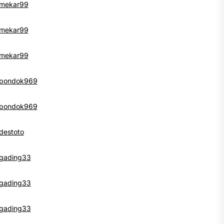
mekar99
mekar99
mekar99
pondok969
pondok969
destoto
gading33
t
gading33
:
gading33