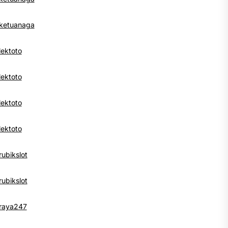
ketuanaga
lektoto
lektoto
lektoto
lektoto
rubikslot
rubikslot
raya247