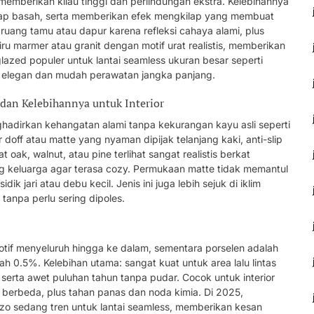
memberikan kilau tinggi dan perlindungan ekstra. Kelebihannya
lap basah, serta memberikan efek mengkilap yang membuat
r ruang tamu atau dapur karena refleksi cahaya alami, plus
iru marmer atau granit dengan motif urat realistis, memberikan
lazed populer untuk lantai seamless ukuran besar seperti
il elegan dan mudah perawatan jangka panjang.
dan Kelebihannya untuk Interior
adirkan kehangatan alami tanpa kekurangan kayu asli seperti
doff atau matte yang nyaman dipijak telanjang kaki, anti-slip
 oak, walnut, atau pine terlihat sangat realistis berkat
ang keluarga agar terasa cozy. Permukaan matte tidak memantul
 jari atau debu kecil. Jenis ini juga lebih sejuk di iklim
 tanpa perlu sering dipoles.
otif menyeluruh hingga ke dalam, sementara porselen adalah
 0.5%. Kelebihan utama: sangat kuat untuk area lalu lintas
, serta awet puluhan tahun tanpa pudar. Cocok untuk interior
n berbeda, plus tahan panas dan noda kimia. Di 2025,
zo sedang tren untuk lantai seamless, memberikan kesan