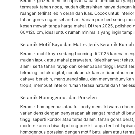
Keramik glazed memiliki lapisan kaca di permukaan yang 
termasuk tahan noda, mudah dibersihkan hanya dengan 
ruangan terlihat lebih cerah dan luas. Cocok untuk interio
tahan gores ringan sehari-hari. Varian polished sering men
kesan mewah tanpa harga mahal. Di tren 2025, polished g
60×120 cm, ideal untuk rumah minimalis yang ingin tamp
Keramik Motif Kayu dan Matte: Jenis Keramik Rumah 
Keramik motif kayu sedang booming di 2025 karena mengh
mudah lapuk atau mahal perawatan. Kelebihannya: tekstur 
alami, serta tahan rayap dan kelembaban tinggi. Motif serat
teknologi cetak digital, cocok untuk kamar tidur atau ru
cahaya berlebih, mengurangi silau, dan menyembunyikan sidik
tropis, membuat interior rumah terasa natural dan timeless
Keramik Homogenous dan Porselen
Keramik homogenous atau full body memiliki warna dan m
varian dens dengan penyerapan air sangat rendah di bawah
tinggi seperti koridor atau teras dalam, tahan gores berat
modern karena bisa dipotong presisi tanpa terlihat lapisa
homogenous porselen dengan motif batu alam atau terraz