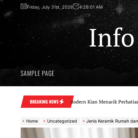
Skip
Friday, July 31st, 2026
4:28:02 AM
to
the
content
Info
SAMPLE PAGE
Investasi Apartemen Modern Kian Menarik Perhatian
BREAKING NEWS
Home
Uncategorized
Jenis Keramik Rumah dan Kelebih