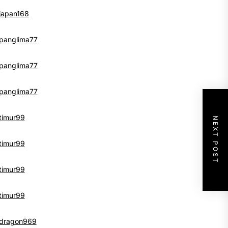
japan168
panglima77
panglima77
panglima77
timur99
NEXT POST
timur99
timur99
timur99
dragon969