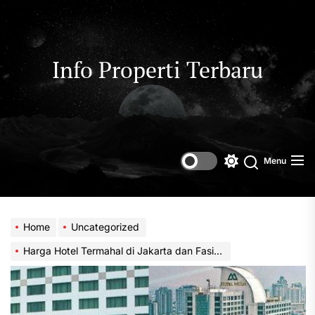
Skip
to
the
content
Info Properti Terbaru
Menu
Switch
color
mode
Home
Uncategorized
Harga Hotel Termahal di Jakarta dan Fasilitas Eksklusifnya