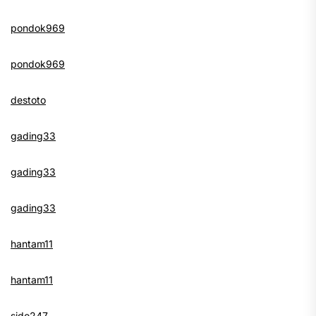
pondok969
pondok969
destoto
gading33
gading33
gading33
hantam11
hantam11
sido247