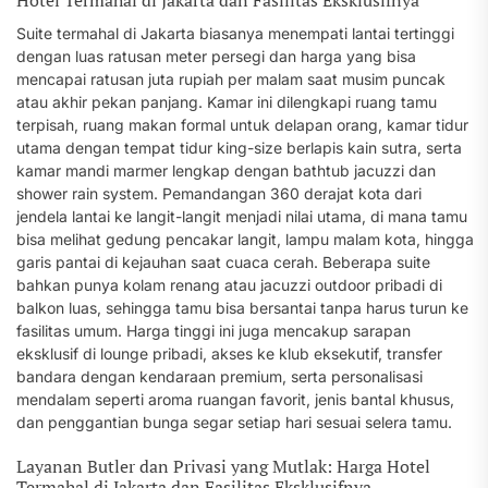
Hotel Termahal di Jakarta dan Fasilitas Eksklusifnya
Suite termahal di Jakarta biasanya menempati lantai tertinggi
dengan luas ratusan meter persegi dan harga yang bisa
mencapai ratusan juta rupiah per malam saat musim puncak
atau akhir pekan panjang. Kamar ini dilengkapi ruang tamu
terpisah, ruang makan formal untuk delapan orang, kamar tidur
utama dengan tempat tidur king-size berlapis kain sutra, serta
kamar mandi marmer lengkap dengan bathtub jacuzzi dan
shower rain system. Pemandangan 360 derajat kota dari
jendela lantai ke langit-langit menjadi nilai utama, di mana tamu
bisa melihat gedung pencakar langit, lampu malam kota, hingga
garis pantai di kejauhan saat cuaca cerah. Beberapa suite
bahkan punya kolam renang atau jacuzzi outdoor pribadi di
balkon luas, sehingga tamu bisa bersantai tanpa harus turun ke
fasilitas umum. Harga tinggi ini juga mencakup sarapan
eksklusif di lounge pribadi, akses ke klub eksekutif, transfer
bandara dengan kendaraan premium, serta personalisasi
mendalam seperti aroma ruangan favorit, jenis bantal khusus,
dan penggantian bunga segar setiap hari sesuai selera tamu.
Layanan Butler dan Privasi yang Mutlak: Harga Hotel
Termahal di Jakarta dan Fasilitas Eksklusifnya