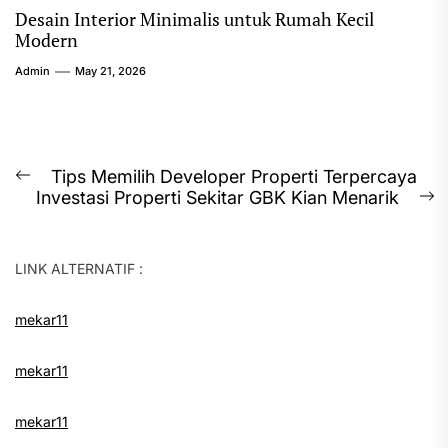
Desain Interior Minimalis untuk Rumah Kecil
Modern
Admin
May 21, 2026
Post
Tips Memilih Developer Properti Terpercaya
Previous
Investasi Properti Sekitar GBK Kian Menarik
navigation
post:
N
p
LINK ALTERNATIF :
mekar11
mekar11
mekar11