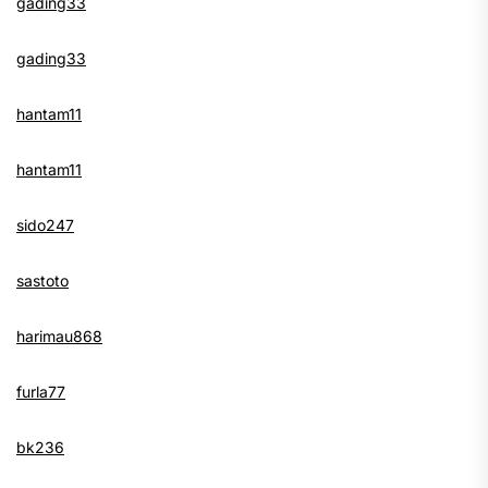
gading33
gading33
hantam11
hantam11
sido247
sastoto
harimau868
furla77
bk236