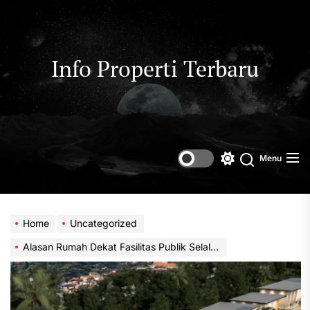
Skip
to
the
content
Info Properti Terbaru
Menu
Switch
color
mode
Home
Uncategorized
Alasan Rumah Dekat Fasilitas Publik Selalu Diminati Pembeli