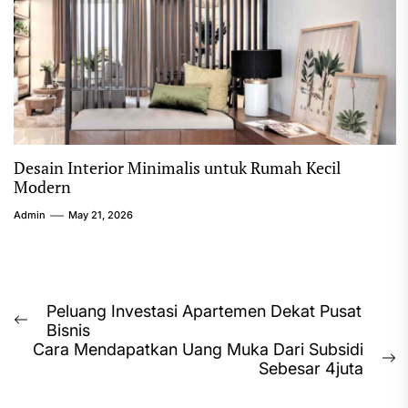
Desain Interior Minimalis untuk Rumah Kecil
Modern
Admin
May 21, 2026
Post
Peluang Investasi Apartemen Dekat Pusat
Previous
Bisnis
navigation
post:
Cara Mendapatkan Uang Muka Dari Subsidi
N
Sebesar 4juta
p