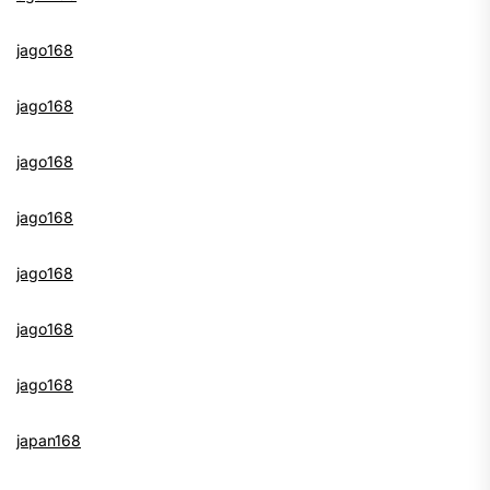
jago168
jago168
jago168
jago168
jago168
jago168
jago168
japan168