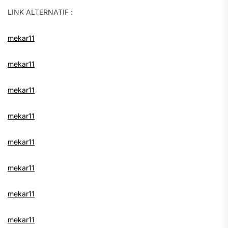
LINK ALTERNATIF :
mekar11
mekar11
mekar11
mekar11
mekar11
mekar11
mekar11
mekar11