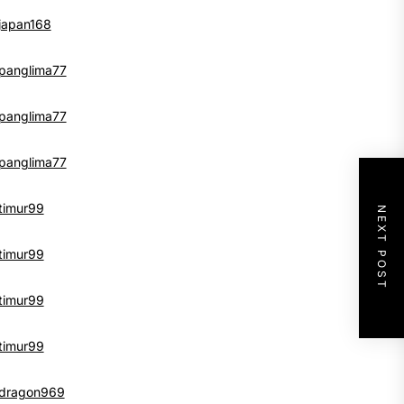
japan168
panglima77
panglima77
panglima77
timur99
NEXT POST
timur99
timur99
timur99
dragon969