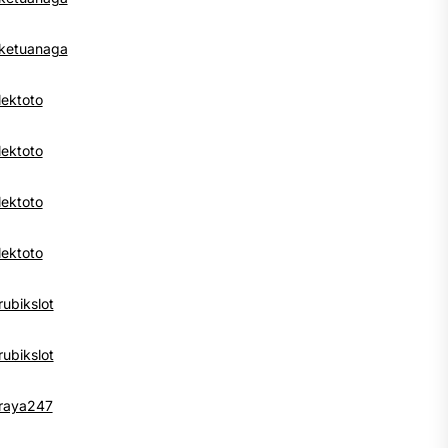
ketuanaga
lektoto
lektoto
lektoto
lektoto
rubikslot
rubikslot
raya247