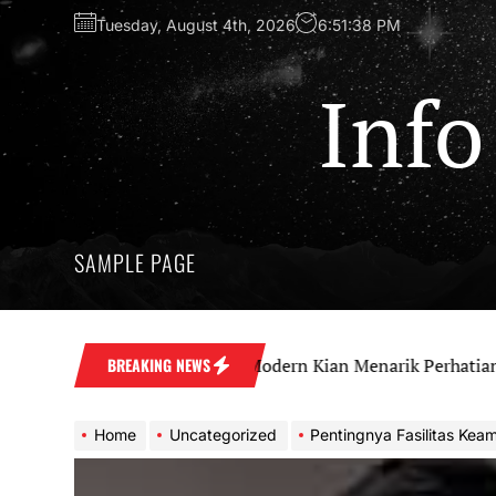
Skip
Tuesday, August 4th, 2026
6:51:39 PM
to
the
content
Info
SAMPLE PAGE
vestasi Apartemen Modern Kian Menarik Perhatian
BREAKING NEWS
Home
Uncategorized
Pentingnya Fasilitas Keamanan