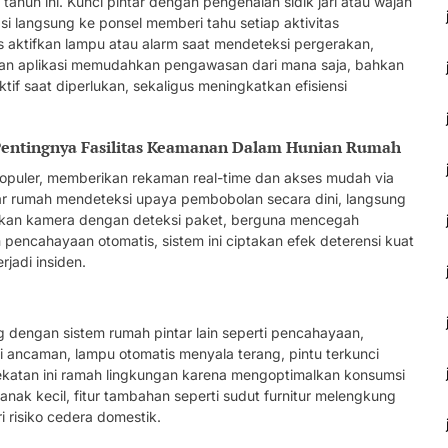
hun ini. Kunci pintar dengan pengenalan sidik jari atau wajah
si langsung ke ponsel memberi tahu setiap aktivitas
s aktifkan lampu atau alarm saat mendeteksi pergerakan,
ngan aplikasi memudahkan pengawasan dari mana saja, bahkan
ktif saat diperlukan, sekaligus meningkatkan efisiensi
Pentingnya Fasilitas Keamanan Dalam Hunian Rumah
uler, memberikan rekaman real-time dan akses mudah via
luar rumah mendeteksi upaya pembobolan secara dini, langsung
ankan kamera dengan deteksi paket, berguna mencegah
encahayaan otomatis, sistem ini ciptakan efek deterensi kuat
rjadi insiden.
g dengan sistem rumah pintar lain seperti pencahayaan,
i ancaman, lampu otomatis menyala terang, pintu terkunci
endekatan ini ramah lingkungan karena mengoptimalkan konsumsi
 anak kecil, fitur tambahan seperti sudut furnitur melengkung
i risiko cedera domestik.