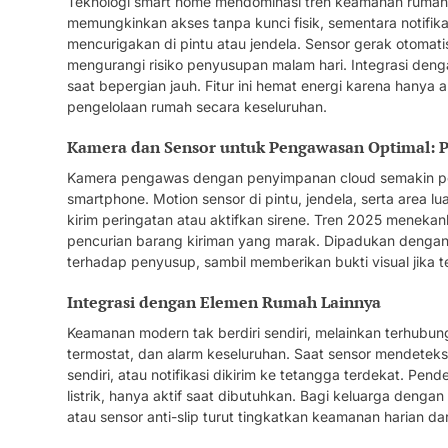
Teknologi smart home mendominasi tren keamanan rumah ta
memungkinkan akses tanpa kunci fisik, sementara notifika
mencurigakan di pintu atau jendela. Sensor gerak otomati
mengurangi risiko penyusupan malam hari. Integrasi de
saat bepergian jauh. Fitur ini hemat energi karena hanya a
pengelolaan rumah secara keseluruhan.
Kamera dan Sensor untuk Pengawasan Optimal: 
Kamera pengawas dengan penyimpanan cloud semakin pop
smartphone. Motion sensor di pintu, jendela, serta area 
kirim peringatan atau aktifkan sirene. Tren 2025 menek
pencurian barang kiriman yang marak. Dipadukan dengan p
terhadap penyusup, sambil memberikan bukti visual jika te
Integrasi dengan Elemen Rumah Lainnya
Keamanan modern tak berdiri sendiri, melainkan terhubun
termostat, dan alarm keseluruhan. Saat sensor mendeteks
sendiri, atau notifikasi dikirim ke tetangga terdekat. P
listrik, hanya aktif saat dibutuhkan. Bagi keluarga dengan
atau sensor anti-slip turut tingkatkan keamanan harian dar