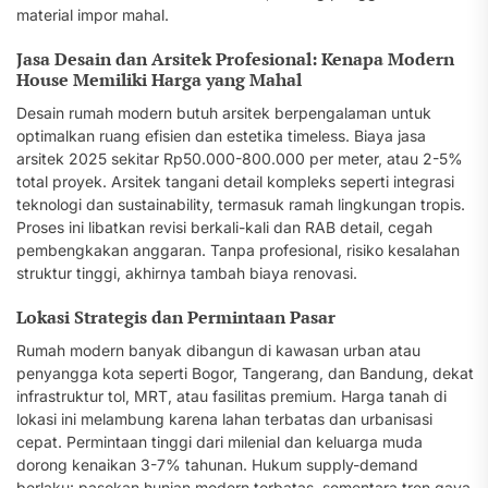
material impor mahal.
Jasa Desain dan Arsitek Profesional: Kenapa Modern
House Memiliki Harga yang Mahal
Desain rumah modern butuh arsitek berpengalaman untuk
optimalkan ruang efisien dan estetika timeless. Biaya jasa
arsitek 2025 sekitar Rp50.000-800.000 per meter, atau 2-5%
total proyek. Arsitek tangani detail kompleks seperti integrasi
teknologi dan sustainability, termasuk ramah lingkungan tropis.
Proses ini libatkan revisi berkali-kali dan RAB detail, cegah
pembengkakan anggaran. Tanpa profesional, risiko kesalahan
struktur tinggi, akhirnya tambah biaya renovasi.
Lokasi Strategis dan Permintaan Pasar
Rumah modern banyak dibangun di kawasan urban atau
penyangga kota seperti Bogor, Tangerang, dan Bandung, dekat
infrastruktur tol, MRT, atau fasilitas premium. Harga tanah di
lokasi ini melambung karena lahan terbatas dan urbanisasi
cepat. Permintaan tinggi dari milenial dan keluarga muda
dorong kenaikan 3-7% tahunan. Hukum supply-demand
berlaku: pasokan hunian modern terbatas, sementara tren gaya