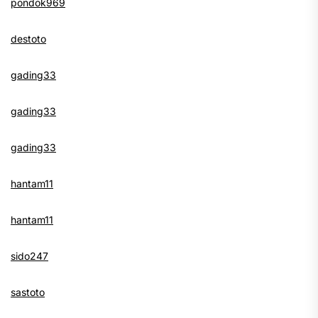
pondok969
destoto
gading33
gading33
gading33
hantam11
hantam11
sido247
sastoto