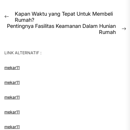
Post
Kapan Waktu yang Tepat Untuk Membeli
Previous
Rumah?
navigation
post:
Pentingnya Fasilitas Keamanan Dalam Hunian
N
Rumah
p
LINK ALTERNATIF :
mekar11
mekar11
mekar11
mekar11
mekar11