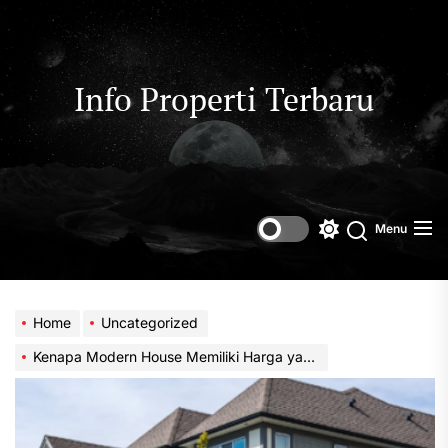
Skip
to
the
content
Info Properti Terbaru
Menu
Switch
color
mode
Home
Uncategorized
Kenapa Modern House Memiliki Harga yang Mahal