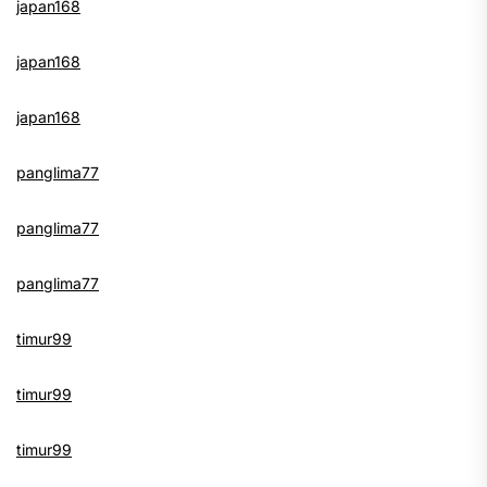
japan168
japan168
japan168
panglima77
panglima77
panglima77
timur99
timur99
timur99