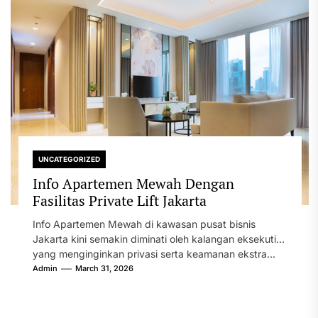
UNCATEGORIZED
Info Apartemen Mewah Dengan
Fasilitas Private Lift Jakarta
Info Apartemen Mewah di kawasan pusat bisnis
Jakarta kini semakin diminati oleh kalangan eksekutif
yang menginginkan privasi serta keamanan ekstra...
Admin
March 31, 2026