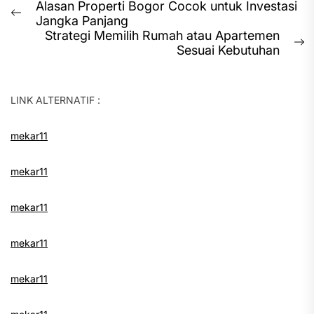
Post
Alasan Properti Bogor Cocok untuk Investasi
Previous
Jangka Panjang
navigation
post:
Strategi Memilih Rumah atau Apartemen
N
Sesuai Kebutuhan
p
LINK ALTERNATIF :
mekar11
mekar11
mekar11
mekar11
mekar11