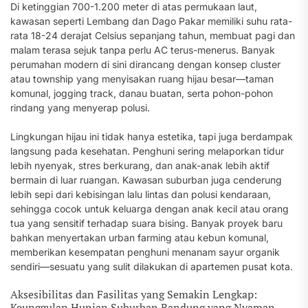
Di ketinggian 700-1.200 meter di atas permukaan laut,
kawasan seperti Lembang dan Dago Pakar memiliki suhu rata-
rata 18-24 derajat Celsius sepanjang tahun, membuat pagi dan
malam terasa sejuk tanpa perlu AC terus-menerus. Banyak
perumahan modern di sini dirancang dengan konsep cluster
atau township yang menyisakan ruang hijau besar—taman
komunal, jogging track, danau buatan, serta pohon-pohon
rindang yang menyerap polusi.
Lingkungan hijau ini tidak hanya estetika, tapi juga berdampak
langsung pada kesehatan. Penghuni sering melaporkan tidur
lebih nyenyak, stres berkurang, dan anak-anak lebih aktif
bermain di luar ruangan. Kawasan suburban juga cenderung
lebih sepi dari kebisingan lalu lintas dan polusi kendaraan,
sehingga cocok untuk keluarga dengan anak kecil atau orang
tua yang sensitif terhadap suara bising. Banyak proyek baru
bahkan menyertakan urban farming atau kebun komunal,
memberikan kesempatan penghuni menanam sayur organik
sendiri—sesuatu yang sulit dilakukan di apartemen pusat kota.
Aksesibilitas dan Fasilitas yang Semakin Lengkap:
Keunggulan Hunian Suburban Bandung yang Nyaman