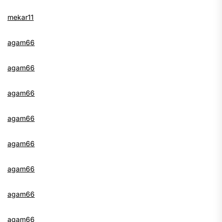
mekar11
agam66
agam66
agam66
agam66
agam66
agam66
agam66
agam66