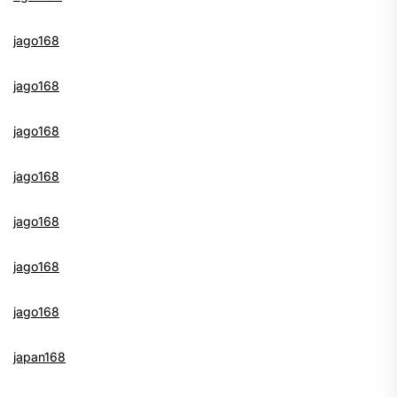
jago168
jago168
jago168
jago168
jago168
jago168
jago168
japan168