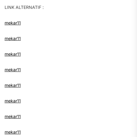
LINK ALTERNATIF :
mekar11
mekar11
mekar11
mekar11
mekar11
mekar11
mekar11
mekar11