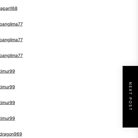
japan168
panglima77
panglima77
panglima77
timur99
NEXT POST
timur99
timur99
timur99
dragon969