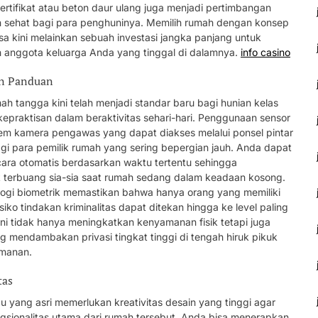
rsertifikat atau beton daur ulang juga menjadi pertimbangan
 sehat bagi para penghuninya. Memilih rumah dengan konsep
sa kini melainkan sebuah investasi jangka panjang untuk
ruh anggota keluarga Anda yang tinggal di dalamnya.
info casino
rn Panduan
ah tangga kini telah menjadi standar baru bagi hunian kelas
raktisan dalam beraktivitas sehari-hari. Penggunaan sensor
stem kamera pengawas yang dapat diakses melalui ponsel pintar
agi para pemilik rumah yang sering bepergian jauh. Anda dapat
ara otomatis berdasarkan waktu tertentu sehingga
ak terbuang sia-sia saat rumah sedang dalam keadaan kosong.
ologi biometrik memastikan bahwa hanya orang yang memiliki
iko tindakan kriminalitas dapat ditekan hingga ke level paling
ini tidak hanya meningkatkan kenyamanan fisik tetapi juga
 mendambakan privasi tingkat tinggi di tengah hiruk pikuk
amanan.
tas
 yang asri memerlukan kreativitas desain yang tinggi agar
gsionalitas utama dari rumah tersebut. Anda bisa menerapkan