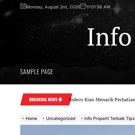
Skip
Monday, August 3rd, 2026
11:01:37 AM
to
the
content
Info
SAMPLE PAGE
estasi Apartemen Modern Kian Menarik Perhatian
BREAKING NEWS
Home
Uncategorized
Info Properti Terbaik Tips Memili