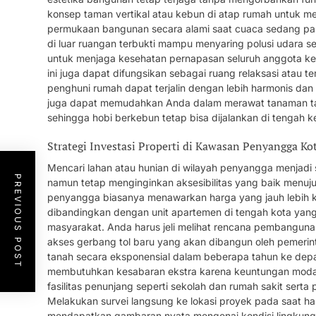
konsep taman vertikal atau kebun di atap rumah untuk 
permukaan bangunan secara alami saat cuaca sedang pan
di luar ruangan terbukti mampu menyaring polusi udara 
untuk menjaga kesehatan pernapasan seluruh anggota kelua
ini juga dapat difungsikan sebagai ruang relaksasi atau 
penghuni rumah dapat terjalin dengan lebih harmonis dan
juga dapat memudahkan Anda dalam merawat tanaman tan
sehingga hobi berkebun tetap bisa dijalankan di tengah 
Strategi Investasi Properti di Kawasan Penyangga Ko
Mencari lahan atau hunian di wilayah penyangga menjadi 
PREVIOUS POST
namun tetap menginginkan aksesibilitas yang baik menuju
penyangga biasanya menawarkan harga yang jauh lebih kom
dibandingkan dengan unit apartemen di tengah kota yang
masyarakat. Anda harus jeli melihat rencana pembangunan i
akses gerbang tol baru yang akan dibangun oleh pemerint
tanah secara eksponensial dalam beberapa tahun ke dep
membutuhkan kesabaran ekstra karena keuntungan modal 
fasilitas penunjang seperti sekolah dan rumah sakit serta
Melakukan survei langsung ke lokasi proyek pada saat har
mendapatkan gambaran nyata mengenai kondisi lingkunga