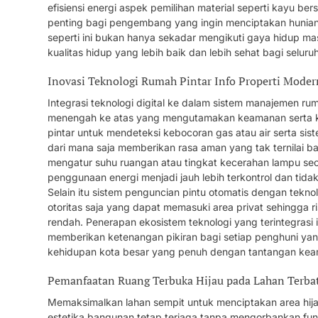
efisiensi energi aspek pemilihan material seperti kayu be
penting bagi pengembang yang ingin menciptakan hunian
seperti ini bukan hanya sekadar mengikuti gaya hidup ma
kualitas hidup yang lebih baik dan lebih sehat bagi selu
Inovasi Teknologi Rumah Pintar Info Properti Mode
Integrasi teknologi digital ke dalam sistem manajemen rum
menengah ke atas yang mengutamakan keamanan serta kep
pintar untuk mendeteksi kebocoran gas atau air serta si
dari mana saja memberikan rasa aman yang tak ternilai b
mengatur suhu ruangan atau tingkat kecerahan lampu sec
penggunaan energi menjadi jauh lebih terkontrol dan tid
Selain itu sistem penguncian pintu otomatis dengan tekn
otoritas saja yang dapat memasuki area privat sehingga ris
rendah. Penerapan ekosistem teknologi yang terintegrasi 
memberikan ketenangan pikiran bagi setiap penghuni yang
kehidupan kota besar yang penuh dengan tantangan ke
Pemanfaatan Ruang Terbuka Hijau pada Lahan Terba
Memaksimalkan lahan sempit untuk menciptakan area hijau
estetika bangunan tetap terjaga tanpa mengorbankan fun