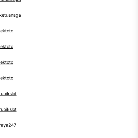
ketuanaga
lektoto
lektoto
lektoto
lektoto
rubikslot
rubikslot
raya247