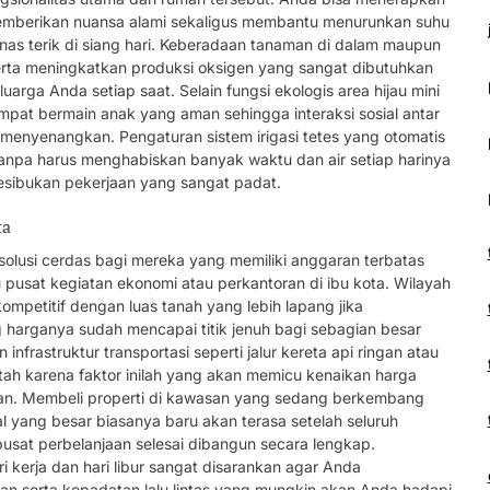
memberikan nuansa alami sekaligus membantu menurunkan suhu
as terik di siang hari. Keberadaan tanaman di dalam maupun
serta meningkatkan produksi oksigen yang sangat dibutuhkan
rga Anda setiap saat. Selain fungsi ekologis area hijau mini
tempat bermain anak yang aman sehingga interaksi sosial antar
 menyenangkan. Pengaturan sistem irigasi tetes yang otomatis
pa harus menghabiskan banyak waktu dan air setiap harinya
kesibukan pekerjaan yang sangat padat.
ta
solusi cerdas bagi mereka yang memiliki anggaran terbatas
 pusat kegiatan ekonomi atau perkantoran di ibu kota. Wilayah
petitif dengan luas tanah yang lebih lapang jika
 harganya sudah mencapai titik jenuh bagi sebagian besar
nfrastruktur transportasi seperti jalur kereta api ringan atau
ah karena faktor inilah yang akan memicu kenaikan harga
an. Membeli properti di kawasan yang sedang berkembang
yang besar biasanya baru akan terasa setelah seluruh
 pusat perbelanjaan selesai dibangun secara lengkap.
i kerja dan hari libur sangat disarankan agar Anda
n serta kepadatan lalu lintas yang mungkin akan Anda hadapi