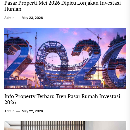
Pasar Properti Mei 2026 Dipicu Lonjakan Investasi
Hunian
Admin
May 23, 2026
Info Property Terbaru Tren Pasar Rumah Investasi
2026
Admin
May 22, 2026