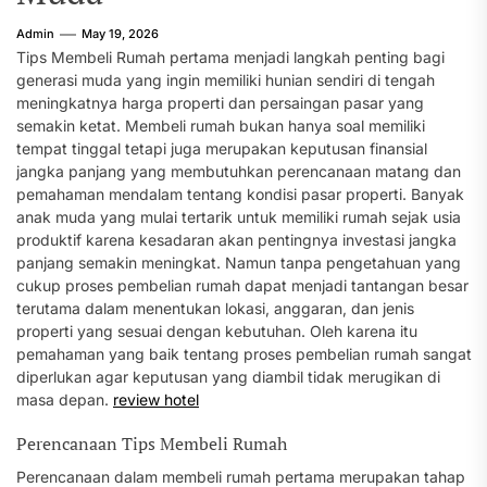
Admin
May 19, 2026
Tips Membeli Rumah pertama menjadi langkah penting bagi
generasi muda yang ingin memiliki hunian sendiri di tengah
meningkatnya harga properti dan persaingan pasar yang
semakin ketat. Membeli rumah bukan hanya soal memiliki
tempat tinggal tetapi juga merupakan keputusan finansial
jangka panjang yang membutuhkan perencanaan matang dan
pemahaman mendalam tentang kondisi pasar properti. Banyak
anak muda yang mulai tertarik untuk memiliki rumah sejak usia
produktif karena kesadaran akan pentingnya investasi jangka
panjang semakin meningkat. Namun tanpa pengetahuan yang
cukup proses pembelian rumah dapat menjadi tantangan besar
terutama dalam menentukan lokasi, anggaran, dan jenis
properti yang sesuai dengan kebutuhan. Oleh karena itu
pemahaman yang baik tentang proses pembelian rumah sangat
diperlukan agar keputusan yang diambil tidak merugikan di
masa depan.
review hotel
Perencanaan Tips Membeli Rumah
Perencanaan dalam membeli rumah pertama merupakan tahap