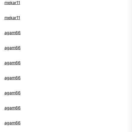
mekar11
mekar11
agam66
agam66
agam66
agam66
agam66
agam66
agam66