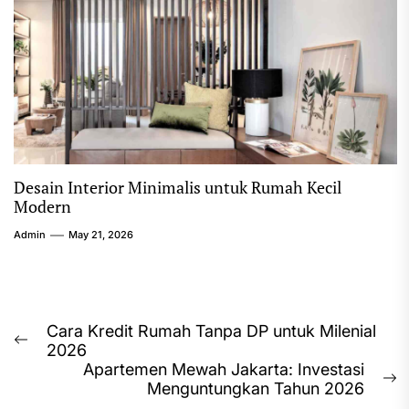
Desain Interior Minimalis untuk Rumah Kecil
Modern
Admin
May 21, 2026
Post
Cara Kredit Rumah Tanpa DP untuk Milenial
Previous
2026
navigation
post:
Apartemen Mewah Jakarta: Investasi
N
Menguntungkan Tahun 2026
p