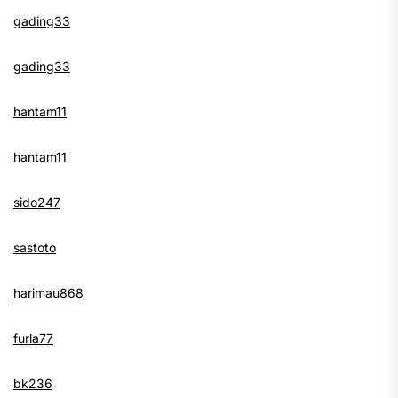
gading33
gading33
hantam11
hantam11
sido247
sastoto
harimau868
furla77
bk236