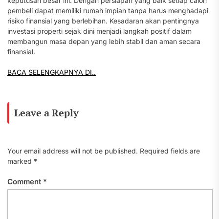
keputusan besar ini. Dengan persiapan yang baik setiap calon
pembeli dapat memiliki rumah impian tanpa harus menghadapi
risiko finansial yang berlebihan. Kesadaran akan pentingnya
investasi properti sejak dini menjadi langkah positif dalam
membangun masa depan yang lebih stabil dan aman secara
finansial.
BACA SELENGKAPNYA DI..
Leave a Reply
Your email address will not be published.
Required fields are
marked
*
Comment
*