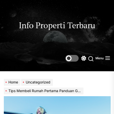
Skip
to
the
content
Info Properti Terbaru
Menu
Switch
color
mode
Home
Uncategorized
Tips Membeli Rumah Pertama Panduan Generasi Muda