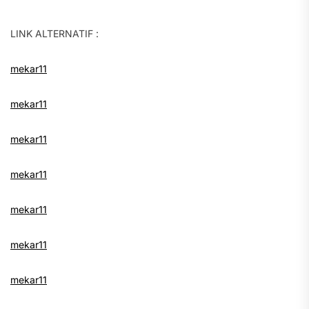
LINK ALTERNATIF :
mekar11
mekar11
mekar11
mekar11
mekar11
mekar11
mekar11