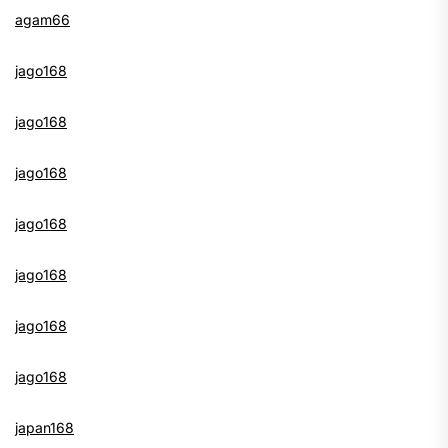
agam66
jago168
jago168
jago168
jago168
jago168
jago168
jago168
japan168