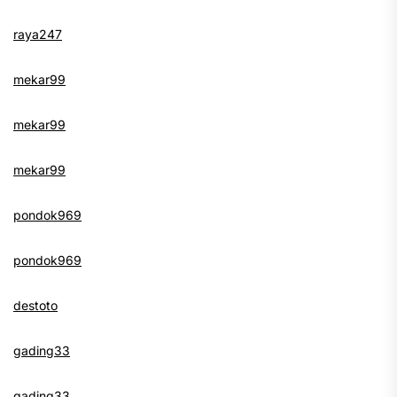
raya247
mekar99
mekar99
mekar99
pondok969
pondok969
destoto
gading33
gading33