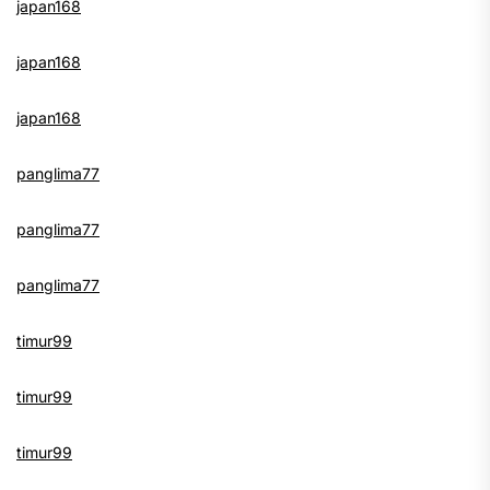
japan168
japan168
japan168
panglima77
panglima77
panglima77
timur99
timur99
timur99