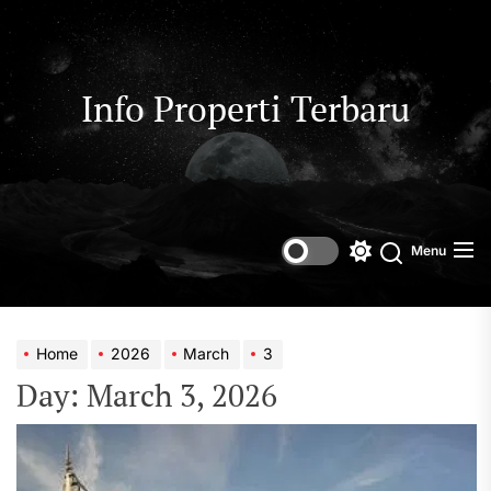
Skip
to
the
content
Info Properti Terbaru
Menu
Switch
color
mode
Home
2026
March
3
Day:
March 3, 2026