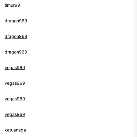
timur99
dragon969
dragon969
dragon969
vegas969
vegas969
vegas969
vegas969
ketuanaga