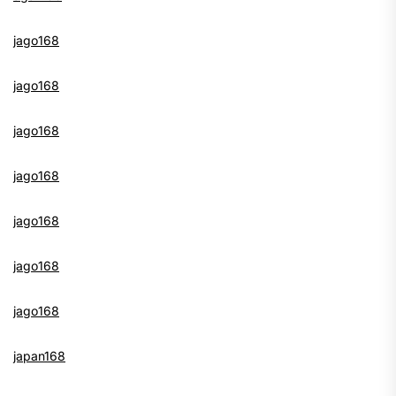
jago168
jago168
jago168
jago168
jago168
jago168
jago168
japan168