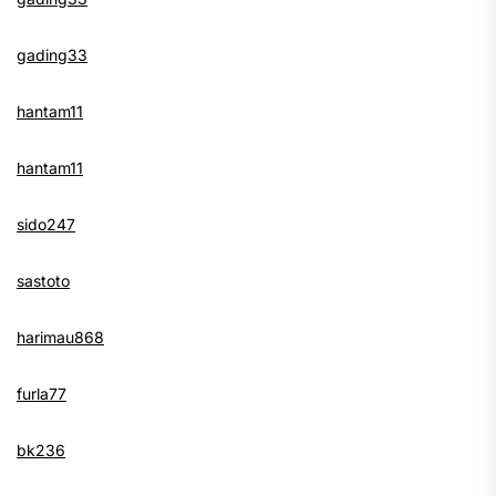
gading33
hantam11
hantam11
sido247
sastoto
harimau868
furla77
bk236