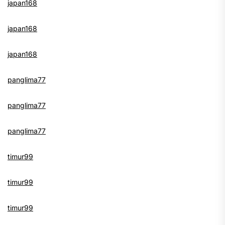
japan168
japan168
japan168
panglima77
panglima77
panglima77
timur99
timur99
timur99