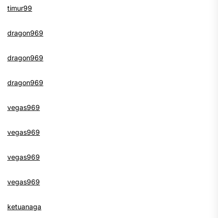
timur99
dragon969
dragon969
dragon969
vegas969
vegas969
vegas969
vegas969
ketuanaga