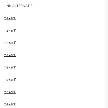
LINK ALTERNATIF :
mekar11
mekar11
mekar11
mekar11
mekar11
mekar11
mekar11
mekar11