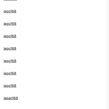
jago168
jago168
jago168
jago168
jago168
jago168
jago168
japan168