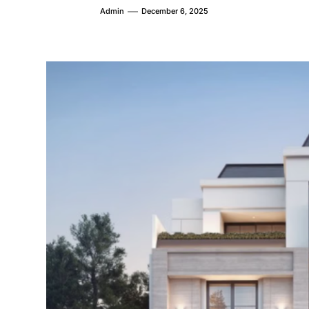
Admin
December 6, 2025