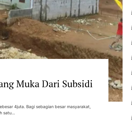
ng Muka Dari Subsidi
besar 4juta. Bagi sebagian besar masyarakat,
h satu...