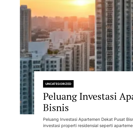
UNCATEGORIZED
Peluang Investasi A
Bisnis
Peluang Investasi Apartemen Dekat Pusat Bis
investasi properti residensial seperti apartemen 