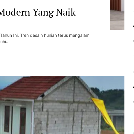
Modern Yang Naik
ahun Ini. Tren desain hunian terus mengalami
hi...