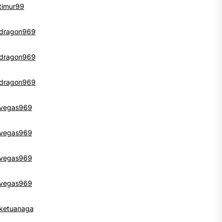
timur99
dragon969
dragon969
dragon969
vegas969
vegas969
vegas969
vegas969
ketuanaga