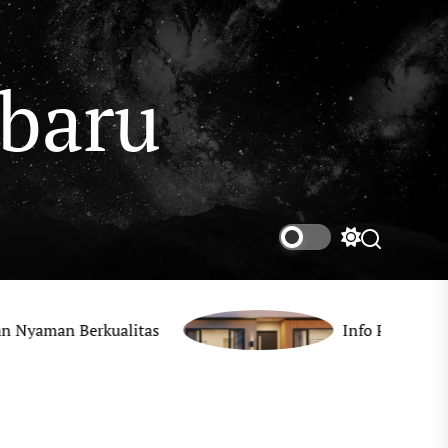
rbaru
Switch
color
mode
tas
Info Property Terbaru untuk Inv