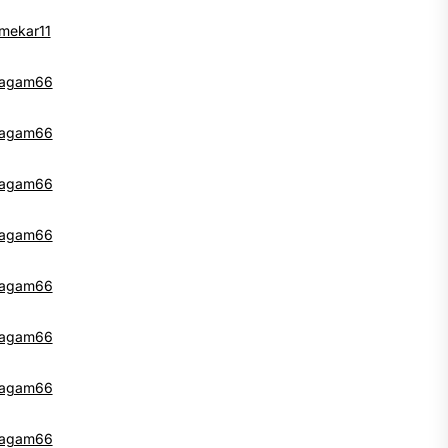
mekar11
agam66
agam66
agam66
agam66
agam66
agam66
agam66
agam66