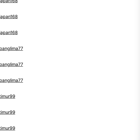
japan168
japan168
japan168
panglima77
panglima77
panglima77
timur99
timur99
timur99