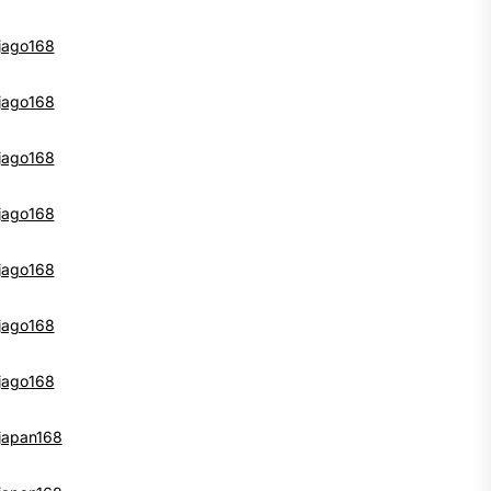
jago168
jago168
jago168
jago168
jago168
jago168
jago168
japan168