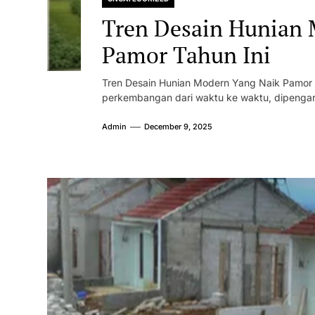
Tren Desain Hunian 
Pamor Tahun Ini
Tren Desain Hunian Modern Yang Naik Pamor T
perkembangan dari waktu ke waktu, dipengaru
Admin
December 9, 2025