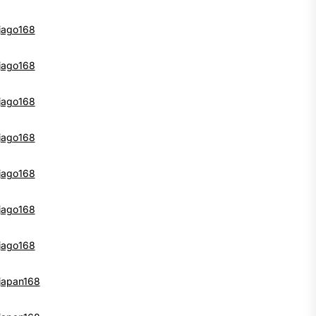
jago168
jago168
jago168
jago168
jago168
jago168
jago168
japan168