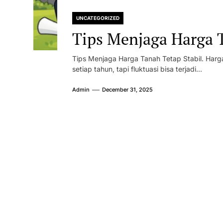
UNCATEGORIZED
Tips Menjaga Harga T
Tips Menjaga Harga Tanah Tetap Stabil. Harga
setiap tahun, tapi fluktuasi bisa terjadi...
Admin
December 31, 2025