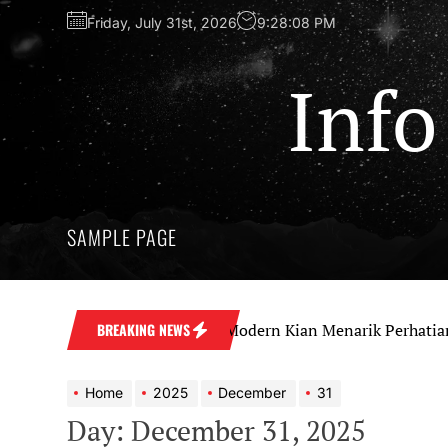
Skip
Friday, July 31st, 2026
9:28:09 PM
to
the
content
Info
SAMPLE PAGE
Investasi Apartemen Modern Kian Menarik Perhatian
BREAKING NEWS
Home
2025
December
31
Day:
December 31, 2025