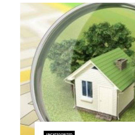
UNCATEGORIZED