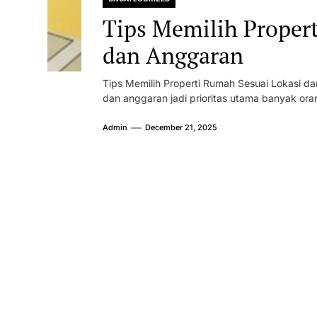
Tips Memilih Proper
dan Anggaran
Tips Memilih Properti Rumah Sesuai Lokasi da
dan anggaran jadi prioritas utama banyak oran
Admin
December 21, 2025