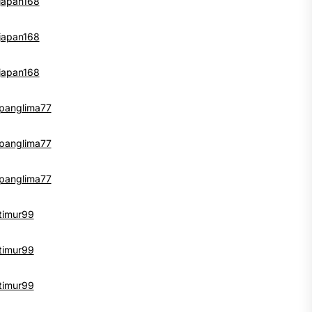
japan168
japan168
japan168
panglima77
panglima77
panglima77
timur99
timur99
timur99