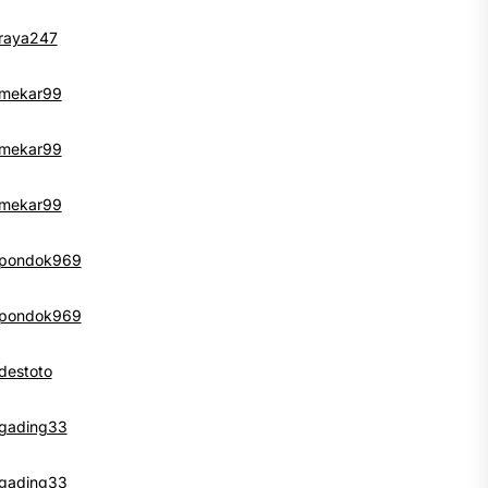
raya247
mekar99
mekar99
mekar99
pondok969
pondok969
destoto
gading33
gading33