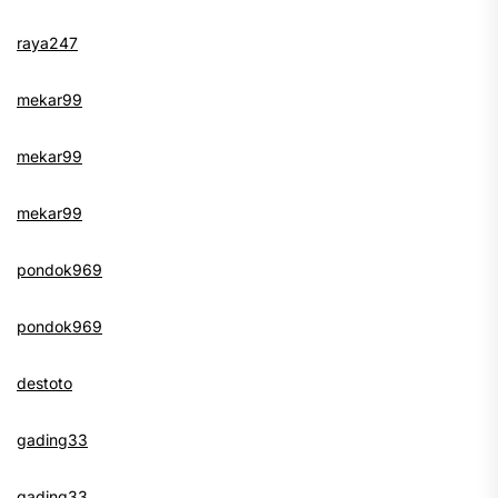
raya247
mekar99
mekar99
mekar99
pondok969
pondok969
destoto
gading33
gading33