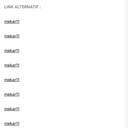
LINK ALTERNATIF :
mekar11
mekar11
mekar11
mekar11
mekar11
mekar11
mekar11
mekar11