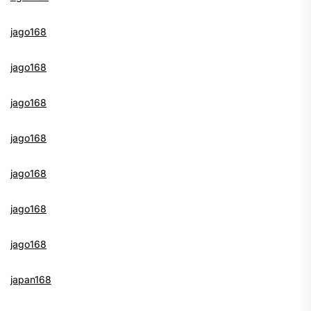
jago168
jago168
jago168
jago168
jago168
jago168
jago168
japan168