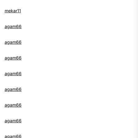
mekar11
agam66
agam66
agam66
agam66
agam66
agam66
agam66
agam66