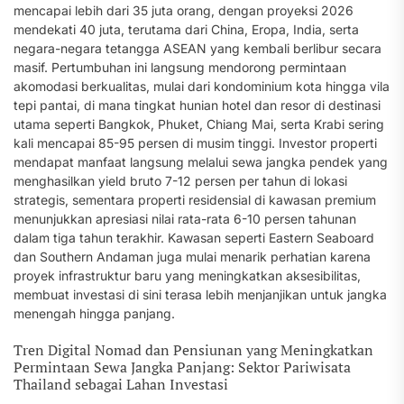
mencapai lebih dari 35 juta orang, dengan proyeksi 2026
mendekati 40 juta, terutama dari China, Eropa, India, serta
negara-negara tetangga ASEAN yang kembali berlibur secara
masif. Pertumbuhan ini langsung mendorong permintaan
akomodasi berkualitas, mulai dari kondominium kota hingga vila
tepi pantai, di mana tingkat hunian hotel dan resor di destinasi
utama seperti Bangkok, Phuket, Chiang Mai, serta Krabi sering
kali mencapai 85-95 persen di musim tinggi. Investor properti
mendapat manfaat langsung melalui sewa jangka pendek yang
menghasilkan yield bruto 7-12 persen per tahun di lokasi
strategis, sementara properti residensial di kawasan premium
menunjukkan apresiasi nilai rata-rata 6-10 persen tahunan
dalam tiga tahun terakhir. Kawasan seperti Eastern Seaboard
dan Southern Andaman juga mulai menarik perhatian karena
proyek infrastruktur baru yang meningkatkan aksesibilitas,
membuat investasi di sini terasa lebih menjanjikan untuk jangka
menengah hingga panjang.
Tren Digital Nomad dan Pensiunan yang Meningkatkan
Permintaan Sewa Jangka Panjang: Sektor Pariwisata
Thailand sebagai Lahan Investasi