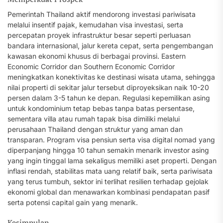
Pemerintah Thailand aktif mendorong investasi pariwisata
melalui insentif pajak, kemudahan visa investasi, serta
percepatan proyek infrastruktur besar seperti perluasan
bandara internasional, jalur kereta cepat, serta pengembangan
kawasan ekonomi khusus di berbagai provinsi. Eastern
Economic Corridor dan Southern Economic Corridor
meningkatkan konektivitas ke destinasi wisata utama, sehingga
nilai properti di sekitar jalur tersebut diproyeksikan naik 10-20
persen dalam 3-5 tahun ke depan. Regulasi kepemilikan asing
untuk kondominium tetap bebas tanpa batas persentase,
sementara villa atau rumah tapak bisa dimiliki melalui
perusahaan Thailand dengan struktur yang aman dan
transparan. Program visa pensiun serta visa digital nomad yang
diperpanjang hingga 10 tahun semakin menarik investor asing
yang ingin tinggal lama sekaligus memiliki aset properti. Dengan
inflasi rendah, stabilitas mata uang relatif baik, serta pariwisata
yang terus tumbuh, sektor ini terlihat resilien terhadap gejolak
ekonomi global dan menawarkan kombinasi pendapatan pasif
serta potensi capital gain yang menarik.
Kesimpulan