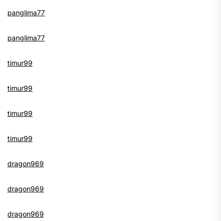
panglima77
panglima77
timur99
timur99
timur99
timur99
dragon969
dragon969
dragon969