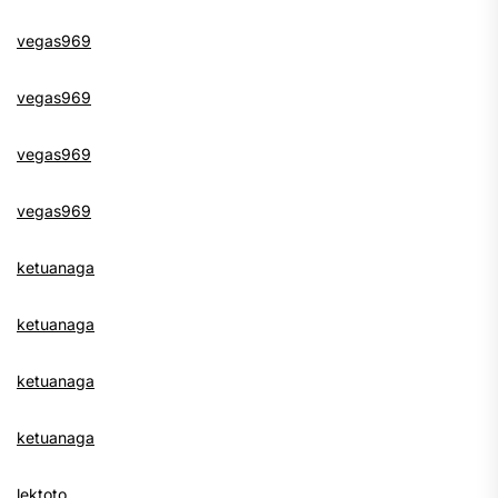
vegas969
vegas969
vegas969
vegas969
ketuanaga
ketuanaga
ketuanaga
ketuanaga
lektoto