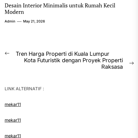
Desain Interior Minimalis untuk Rumah Kecil
Modern
Admin
May 21, 2026
Post
Tren Harga Properti di Kuala Lumpur
Previous
Kota Futuristik dengan Proyek Properti
navigation
post:
N
Raksasa
p
LINK ALTERNATIF :
mekar11
mekar11
mekar11