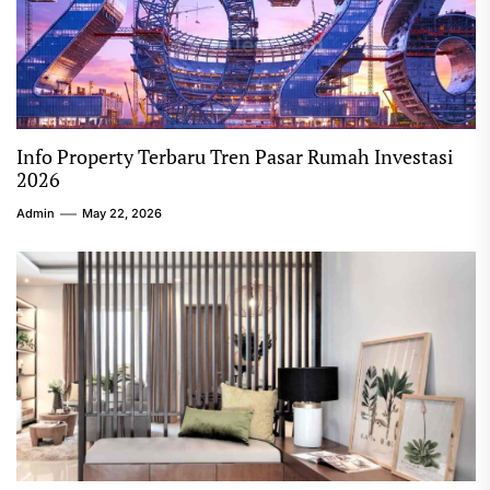
Info Property Terbaru Tren Pasar Rumah Investasi
2026
Admin
May 22, 2026