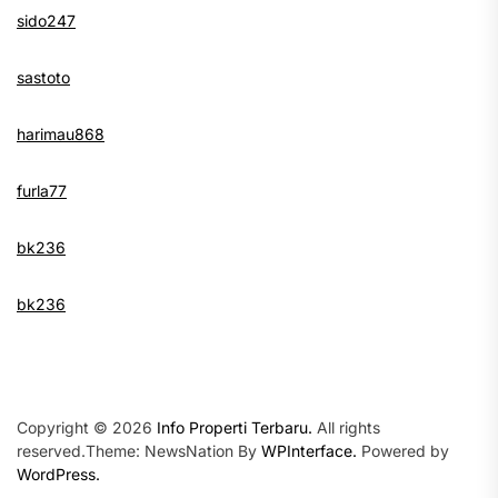
sido247
sastoto
harimau868
furla77
bk236
bk236
Copyright © 2026
Info Properti Terbaru.
All rights
reserved.Theme: NewsNation By
WPInterface.
Powered by
WordPress.