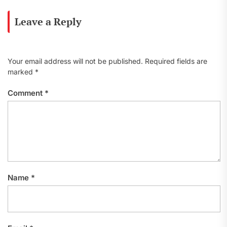
Leave a Reply
Your email address will not be published.
Required fields are
marked
*
Comment
*
Name
*