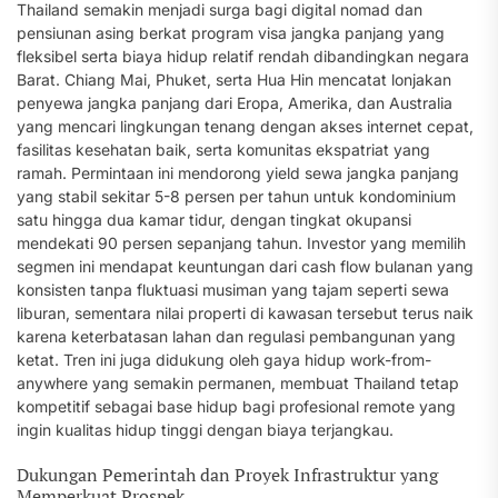
Thailand semakin menjadi surga bagi digital nomad dan
pensiunan asing berkat program visa jangka panjang yang
fleksibel serta biaya hidup relatif rendah dibandingkan negara
Barat. Chiang Mai, Phuket, serta Hua Hin mencatat lonjakan
penyewa jangka panjang dari Eropa, Amerika, dan Australia
yang mencari lingkungan tenang dengan akses internet cepat,
fasilitas kesehatan baik, serta komunitas ekspatriat yang
ramah. Permintaan ini mendorong yield sewa jangka panjang
yang stabil sekitar 5-8 persen per tahun untuk kondominium
satu hingga dua kamar tidur, dengan tingkat okupansi
mendekati 90 persen sepanjang tahun. Investor yang memilih
segmen ini mendapat keuntungan dari cash flow bulanan yang
konsisten tanpa fluktuasi musiman yang tajam seperti sewa
liburan, sementara nilai properti di kawasan tersebut terus naik
karena keterbatasan lahan dan regulasi pembangunan yang
ketat. Tren ini juga didukung oleh gaya hidup work-from-
anywhere yang semakin permanen, membuat Thailand tetap
kompetitif sebagai base hidup bagi profesional remote yang
ingin kualitas hidup tinggi dengan biaya terjangkau.
Dukungan Pemerintah dan Proyek Infrastruktur yang
Memperkuat Prospek