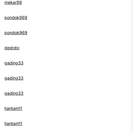
mekar99
pondok969
pondok969
destoto
gading33
gading33
gading33
hantam11
hantam11