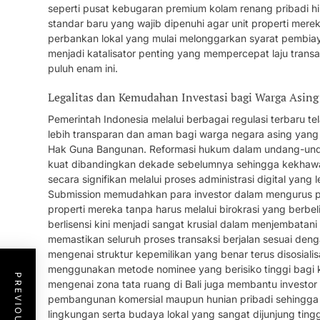
seperti pusat kebugaran premium kolam renang pribadi h
standar baru yang wajib dipenuhi agar unit properti mer
perbankan lokal yang mulai melonggarkan syarat pembiay
menjadi katalisator penting yang mempercepat laju transak
puluh enam ini.
Legalitas dan Kemudahan Investasi bagi Warga Asing
Pemerintah Indonesia melalui berbagai regulasi terbaru t
lebih transparan dan aman bagi warga negara asing yang in
Hak Guna Bangunan. Reformasi hukum dalam undang-unda
kuat dibandingkan dekade sebelumnya sehingga kekhawati
secara signifikan melalui proses administrasi digital yang 
Submission memudahkan para investor dalam mengurus peri
properti mereka tanpa harus melalui birokrasi yang berbeli
berlisensi kini menjadi sangat krusial dalam menjembatan
memastikan seluruh proses transaksi berjalan sesuai den
mengenai struktur kepemilikan yang benar terus disosialisa
menggunakan metode nominee yang berisiko tinggi bagi k
mengenai zona tata ruang di Bali juga membantu investo
pembangunan komersial maupun hunian pribadi sehingga
lingkungan serta budaya lokal yang sangat dijunjung ting