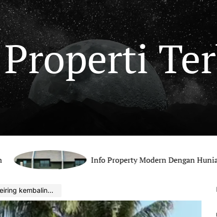
 Properti Te
Info Property Modern Dengan Hunian Nyaman Be
inya para investor asing