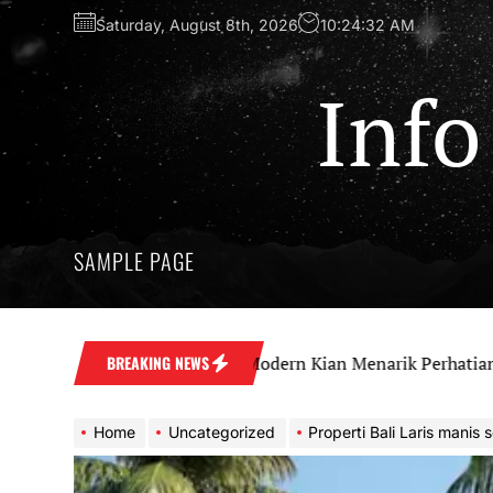
Skip
Saturday, August 8th, 2026
10:24:34 AM
to
the
content
Info
SAMPLE PAGE
estasi Apartemen Modern Kian Menarik Perhatian
BREAKING NEWS
Home
Uncategorized
Properti Bali Laris manis seiring kembal