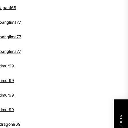
japan168
panglima77
panglima77
panglima77
timur99
timur99
timur99
timur99
dragon969