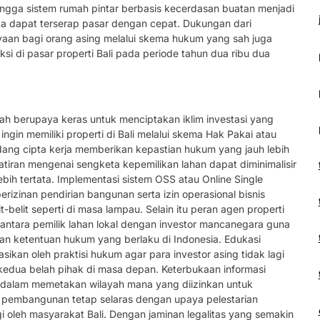
ingga sistem rumah pintar berbasis kecerdasan buatan menjadi
eka dapat terserap pasar dengan cepat. Dukungan dari
aan bagi orang asing melalui skema hukum yang sah juga
si di pasar properti Bali pada periode tahun dua ribu dua
elah berupaya keras untuk menciptakan iklim investasi yang
gin memiliki properti di Bali melalui skema Hak Pakai atau
ng cipta kerja memberikan kepastian hukum yang jauh lebih
ran mengenai sengketa kepemilikan lahan dapat diminimalisir
lebih tertata. Implementasi sistem OSS atau Online Single
zinan pendirian bangunan serta izin operasional bisnis
t-belit seperti di masa lampau. Selain itu peran agen properti
i antara pemilik lahan lokal dengan investor mancanegara guna
gan ketentuan hukum yang berlaku di Indonesia. Edukasi
sikan oleh praktisi hukum agar para investor asing tidak lagi
edua belah pihak di masa depan. Keterbukaan informasi
r dalam memetakan wilayah mana yang diizinkan untuk
 pembangunan tetap selaras dengan upaya pelestarian
gi oleh masyarakat Bali. Dengan jaminan legalitas yang semakin