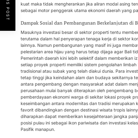
PREVIOUS POST
kuat maka tidak mengherankan jika aliran modal asing ter
sebagai motor penggerak utama ekonomi daerah yang pali
Dampak Sosial dan Pembangunan Berkelanjutan di B
Masuknya investasi besar di sektor properti tentu membe
terutama dalam hal penyerapan tenaga kerja di sektor kon
lainnya. Namun pembangunan yang masif ini juga membaw
pelestarian area hijau yang harus tetap dijaga agar Bali ti
Pemerintah daerah kini lebih selektif dalam memberikan
setiap proyek properti memiliki sistem pengolahan limbah
tradisional atau subak yang telah diakui dunia. Para inve
tetap tinggi jika keindahan alam dan budaya sekitarnya t
antara pengembang dengan masyarakat adat dalam menja
perusahaan mulai banyak diterapkan oleh pengembang b
pemberdayaan ekonomi warga di sekitar lokasi proyek p
keseimbangan antara modernitas dan tradisi merupakan ku
favorit dibandingkan dengan destinasi wisata tropis lainn
diharapkan dapat memberikan kesejahteraan jangka panja
posisi pulau ini sebagai ikon pariwisata dan investasi kela
Pasifik manapun.