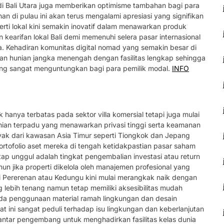
 di Bali Utara juga memberikan optimisme tambahan bagi para
an di pulau ini akan terus mengalami apresiasi yang signifikan
i lokal kini semakin inovatif dalam menawarkan produk
rifan lokal Bali demi memenuhi selera pasar internasional
a. Kehadiran komunitas digital nomad yang semakin besar di
an hunian jangka menengah dengan fasilitas lengkap sehingga
yang sangat menguntungkan bagi para pemilik modal.
INFO
ak hanya terbatas pada sektor villa komersial tetapi juga mulai
an terpadu yang menawarkan privasi tinggi serta keamanan
anyak dari kawasan Asia Timur seperti Tiongkok dan Jepang
 portofolio aset mereka di tengah ketidakpastian pasar saham
tap unggul adalah tingkat pengembalian investasi atau return
un jika properti dikelola oleh manajemen profesional yang
ti Pererenan atau Kedungu kini mulai merangkak naik dengan
g lebih tenang namun tetap memiliki aksesibilitas mudah
ada penggunaan material ramah lingkungan dan desain
aat ini sangat peduli terhadap isu lingkungan dan keberlanjutan
 antar pengembang untuk menghadirkan fasilitas kelas dunia