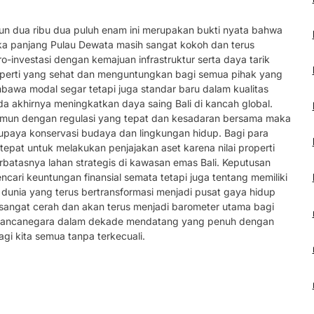
hun dua ribu dua puluh enam ini merupakan bukti nyata bahwa
gka panjang Pulau Dewata masih sangat kokoh dan terus
-investasi dengan kemajuan infrastruktur serta daya tarik
operti yang sehat dan menguntungkan bagi semua pihak yang
mbawa modal segar tetapi juga standar baru dalam kualitas
a akhirnya meningkatkan daya saing Bali di kancah global.
namun dengan regulasi yang tepat dan kesadaran bersama maka
upaya konservasi budaya dan lingkungan hidup. Bagi para
epat untuk melakukan penjajakan aset karena nilai properti
rbatasnya lahan strategis di kawasan emas Bali. Keputusan
encari keuntungan finansial semata tetapi juga tentang memiliki
i dunia yang terus bertransformasi menjadi pusat gaya hidup
at sangat cerah dan akan terus menjadi barometer utama bagi
n mancanegara dalam dekade mendatang yang penuh dengan
gi kita semua tanpa terkecuali.