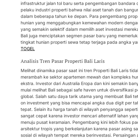
infrastruktur jalan tol baru serta pengembangan bandara
pelaku industri properti bahwa nilai aset tanah dan bangun
dalam beberapa tahun ke depan. Para pengembang propert
hunian yang menggabungkan kemewahan modern dengan kea
yang semakin selektif dalam memilih aset investasi merek
Bali juga menciptakan segmen pasar baru yang memerluk
tingkat hunian properti sewa tetap terjaga pada angka 
TOGEL
Analisis Tren Pasar Properti Bali Laris
Melihat dinamika pasar saat ini tren Properti Bali Laris tid
merambah ke sektor apartemen mewah dan kompleks huni
ekstra. Investor dari Australia Eropa dan kini semakin b
mulai melihat Bali sebagai safe haven untuk diversifikasi
global. Salah satu daya tarik utama yang membuat Bali te
on investment yang bisa mencapai angka dua digit per tah
tepat. Selain itu harga tanah di wilayah penyangga seper
sangat cepat karena investor mencari alternatif lahan yan
menuju pusat keramaian. Pengembang kini lebih fokus p
arsitektur tropis yang berkelanjutan karena pasar asing s
sosial di wilayah tempat mereka berinvestasi. Persaingan