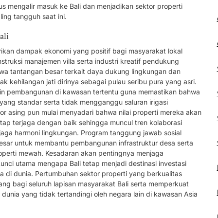
us mengalir masuk ke Bali dan menjadikan sektor properti
ng tangguh saat ini.
ali
rikan dampak ekonomi yang positif bagi masyarakat lokal
struksi manajemen villa serta industri kreatif pendukung
a tantangan besar terkait daya dukung lingkungan dan
dak kehilangan jati dirinya sebagai pulau seribu pura yang asri.
 izin pembangunan di kawasan tertentu guna memastikan bahwa
 yang standar serta tidak mengganggu saluran irigasi
stor asing pun mulai menyadari bahwa nilai properti mereka akan
etap terjaga dengan baik sehingga muncul tren kolaborasi
ga harmoni lingkungan. Program tanggung jawab sosial
esar untuk membantu pembangunan infrastruktur desa serta
roperti mewah. Kesadaran akan pentingnya menjaga
nci utama mengapa Bali tetap menjadi destinasi investasi
ya di dunia. Pertumbuhan sektor properti yang berkualitas
ng bagi seluruh lapisan masyarakat Bali serta memperkuat
s dunia yang tidak tertandingi oleh negara lain di kawasan Asia