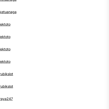
ketuanaga
lektoto
lektoto
lektoto
lektoto
rubikslot
rubikslot
raya247