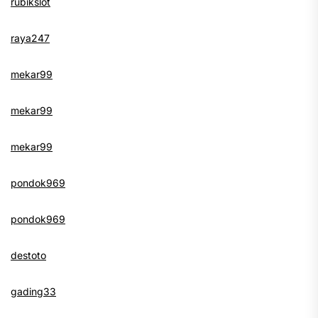
rubikslot
raya247
mekar99
mekar99
mekar99
pondok969
pondok969
destoto
gading33