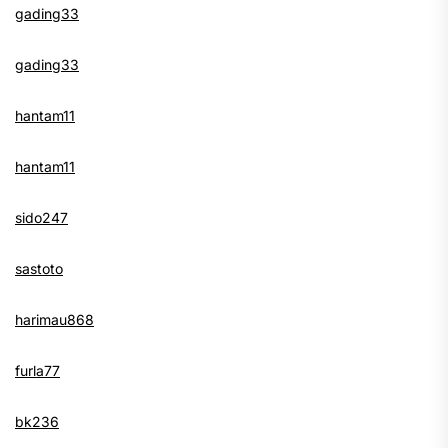
gading33
gading33
hantam11
hantam11
sido247
sastoto
harimau868
furla77
bk236