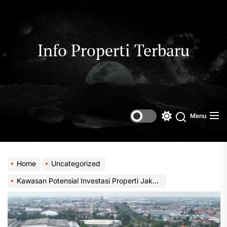
Skip
to
the
content
Info Properti Terbaru
Menu
Switch
color
mode
Home
Uncategorized
Kawasan Potensial Investasi Properti Jakarta Tahun 2026