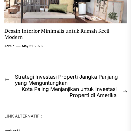
Desain Interior Minimalis untuk Rumah Kecil
Modern
Admin
May 21, 2026
Post
Strategi Investasi Properti Jangka Panjang
Previous
yang Menguntungkan
navigation
post:
Kota Paling Menjanjikan untuk Investasi
N
Properti di Amerika
p
LINK ALTERNATIF :
mekar11