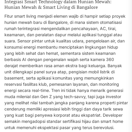
Integrasi Smart Technology dalam Hunian Mewah:
Hunian Mewah & Smart Living di Bangalore
Fitur smart living menjadi elemen wajib di hampir setiap proyek
hunian mewah baru di Bangalore, di mana sistem otomatisasi
rumah terintegrasi mengendalikan pencahayaan, AC, tirai,
keamanan, dan peralatan dapur melalui aplikasi tunggal atau
suara. Sensor pintar untuk kualitas udara, pengelolaan air, dan
konsumsi energi membantu menciptakan lingkungan hidup
yang lebih sehat dan hemat, sementara sistem keamanan
berbasis AI dengan pengenalan wajah serta kamera 360
derajat memberikan rasa aman ekstra bagi keluarga. Banyak
unit dilengkapi panel surya atap, pengisian mobil listrik di
basement, serta aplikasi komunitas yang memungkinkan
reservasi fasilitas klub, pemesanan layanan, dan monitoring
energi secara real-time. Tren ini tidak hanya menarik generasi
muda milenial dan Gen Z yang tech-savvy, tapi juga investor
yang melihat nilai tambah jangka panjang karena properti pintar
cenderung memiliki apresiasi lebih tinggi dan daya tarik sewa
yang kuat bagi penyewa korporat atau ekspatriat. Developer
semakin mengadopsi standar sertifikasi hijau dan smart home
untuk memenuhi ekspektasi pasar yang terus berevolusi.