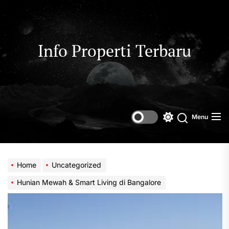
Skip
to
the
content
Info Properti Terbaru
Menu
Switch
color
mode
Home
Uncategorized
Hunian Mewah & Smart Living di Bangalore