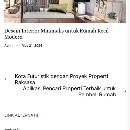
Desain Interior Minimalis untuk Rumah Kecil
Modern
Admin
May 21, 2026
Post
Kota Futuristik dengan Proyek Properti
Previous
Raksasa
navigation
post:
Aplikasi Pencari Properti Terbaik untuk
N
Pembeli Rumah
p
LINK ALTERNATIF :
mekar11