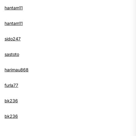
hantam11
hantam11
sido247
sastoto
harimau868
furla77
bk236
bk236