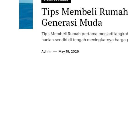
Tips Membeli Rumah
Generasi Muda
Tips Membeli Rumah pertama menjadi langkah 
hunian sendiri di tengah meningkatnya harga p
Admin
May 19, 2026