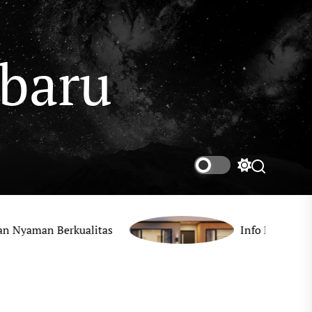
rbaru
Switch
color
mode
 Berkualitas
Info Property Terbaru 