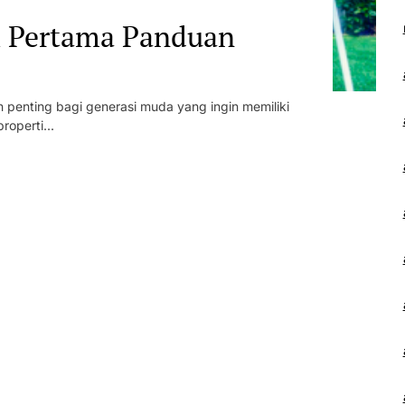
 Pertama Panduan
penting bagi generasi muda yang ingin memiliki
roperti...