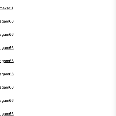
mekar11
agam66
agam66
agam66
agam66
agam66
agam66
agam66
agam66