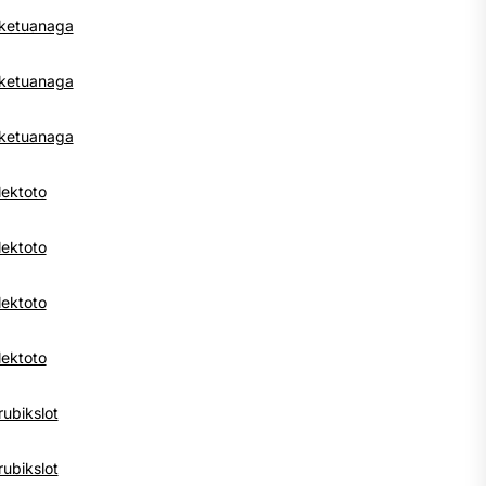
ketuanaga
ketuanaga
ketuanaga
lektoto
lektoto
lektoto
lektoto
rubikslot
rubikslot