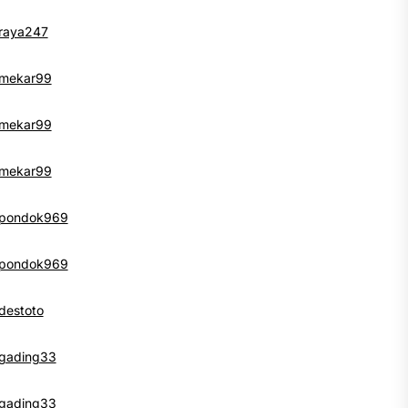
raya247
mekar99
mekar99
mekar99
pondok969
pondok969
destoto
gading33
gading33