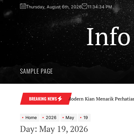
Skip
Thursday, August 6th, 2026
11:34:35 PM
to
the
content
Info
SAMPLE PAGE
Investasi Apartemen Modern Kian Menarik Perhatian
BREAKING NEWS
Home
2026
May
19
Day:
May 19, 2026