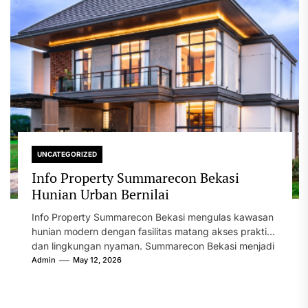
UNCATEGORIZED
Info Property Summarecon Bekasi
Hunian Urban Bernilai
Info Property Summarecon Bekasi mengulas kawasan
hunian modern dengan fasilitas matang akses praktis
dan lingkungan nyaman. Summarecon Bekasi menjadi
salah...
Admin
May 12, 2026