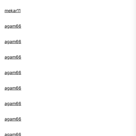
mekar11
agam66
agam66
agam66
agam66
agam66
agam66
agam66
agam66