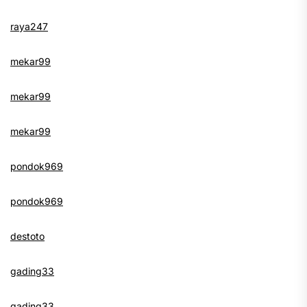
raya247
mekar99
mekar99
mekar99
pondok969
pondok969
destoto
gading33
gading33