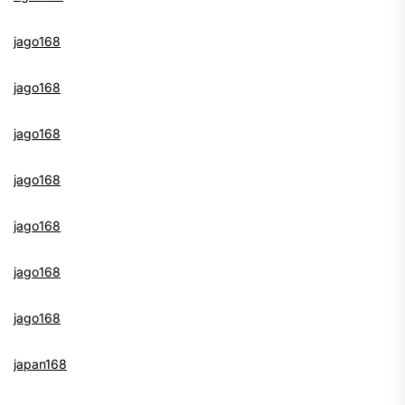
jago168
jago168
jago168
jago168
jago168
jago168
jago168
japan168