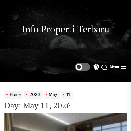
Skip
to
the
content
Info Properti Terbaru
Menu
Switch
color
mode
Home
2026
May
11
Day:
May 11, 2026