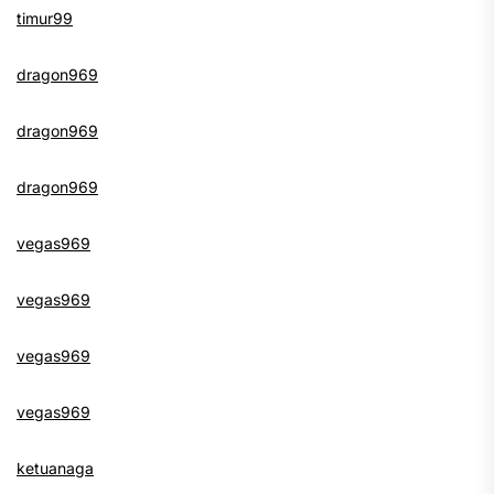
timur99
dragon969
dragon969
dragon969
vegas969
vegas969
vegas969
vegas969
ketuanaga