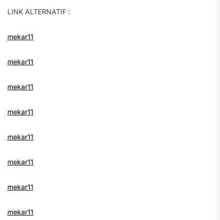
LINK ALTERNATIF :
mekar11
mekar11
mekar11
mekar11
mekar11
mekar11
mekar11
mekar11