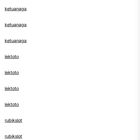
ketuanaga
ketuanaga
ketuanaga
lektoto
lektoto
lektoto
lektoto
rubikslot
rubikslot