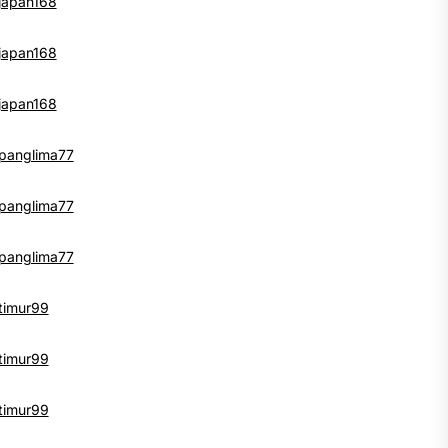
japan168
japan168
japan168
panglima77
panglima77
panglima77
timur99
timur99
timur99