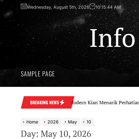
Skip
Wednesday, August 5th, 2026
10:15:45 AM
to
the
content
Info
SAMPLE PAGE
Investasi Apartemen Modern Kian Menarik Perhatian
BREAKING NEWS
Home
2026
May
10
Day:
May 10, 2026