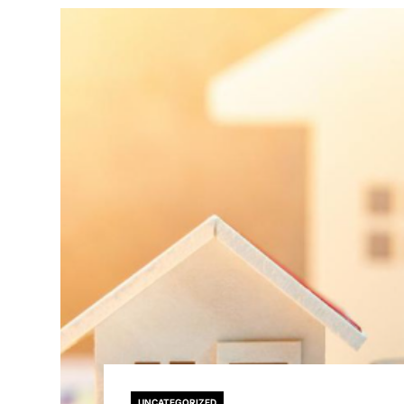
UNCATEGORIZED