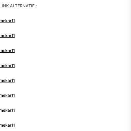
LINK ALTERNATIF :
mekar11
mekar11
mekar11
mekar11
mekar11
mekar11
mekar11
mekar11