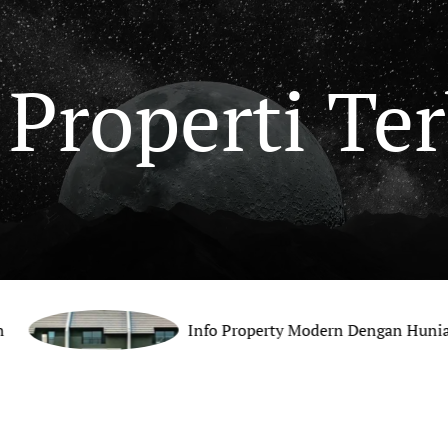
 Properti Te
Info Property Modern Dengan Hunian Nyaman