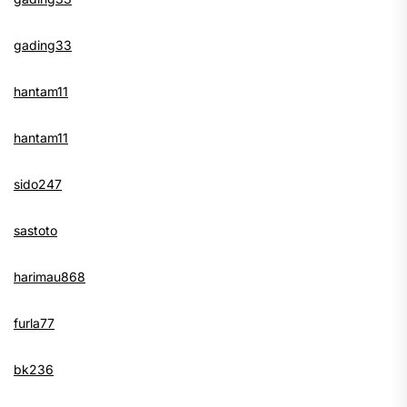
gading33
hantam11
hantam11
sido247
sastoto
harimau868
furla77
bk236