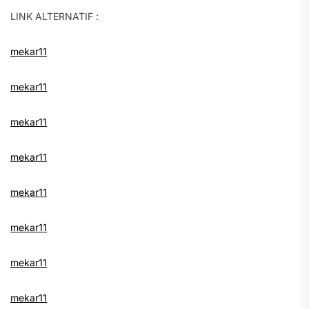
LINK ALTERNATIF :
mekar11
mekar11
mekar11
mekar11
mekar11
mekar11
mekar11
mekar11