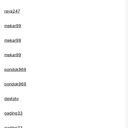
raya247
mekar99
mekar99
mekar99
pondok969
pondok969
destoto
gading33
gading33