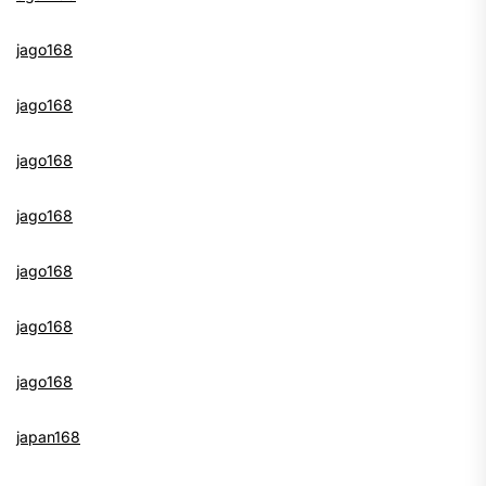
jago168
jago168
jago168
jago168
jago168
jago168
jago168
japan168