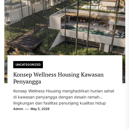
UNCATEGORIZED
Konsep Wellness Housing Kawasan
Penyangga
Konsep Wellness Housing menghadirkan hunian sehat
di kawasan penyangga dengan desain ramah
lingkungan dan fasilitas penunjang kualitas hidup
optimal. Dalam...
Admin
May 5, 2026