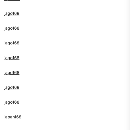
jago168
jago168
jago168
jago168
jago168
jago168
jago168
japan168