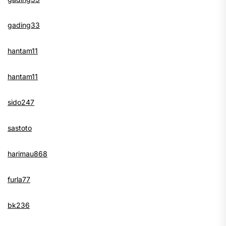
gading33
hantam11
hantam11
sido247
sastoto
harimau868
furla77
bk236