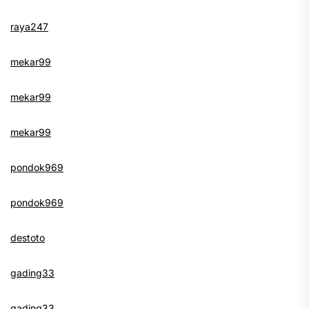
raya247
mekar99
mekar99
mekar99
pondok969
pondok969
destoto
gading33
gading33